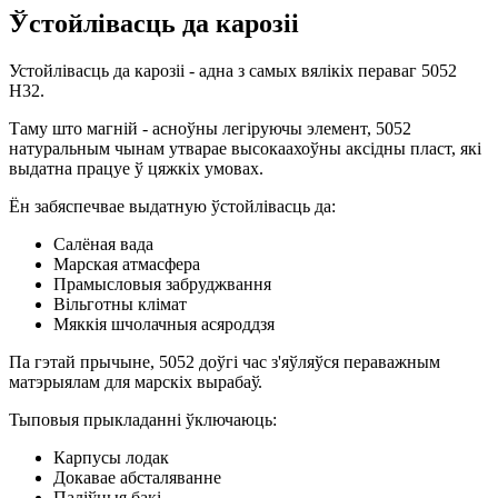
Ўстойлівасць да карозіі
Устойлівасць да карозіі - адна з самых вялікіх пераваг 5052
H32.
Таму што магній - асноўны легіруючы элемент, 5052
натуральным чынам утварае высокаахоўны аксідны пласт, які
выдатна працуе ў цяжкіх умовах.
Ён забяспечвае выдатную ўстойлівасць да:
Салёная вада
Марская атмасфера
Прамысловыя забруджвання
Вільготны клімат
Мяккія шчолачныя асяроддзя
Па гэтай прычыне, 5052 доўгі час з'яўляўся пераважным
матэрыялам для марскіх вырабаў.
Тыповыя прыкладанні ўключаюць:
Карпусы лодак
Докавае абсталяванне
Паліўныя бакі