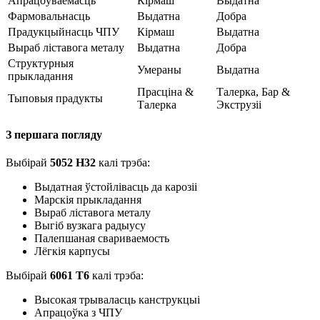
Апрацоўваемасць
Кірмаш
Выдатна
Фармовальнасць
Выдатна
Добра
Прадукцыйнасць ЧПУ
Кірмаш
Выдатна
Выраб ліставога металу
Выдатна
Добра
Структурныя
Умераны
Выдатна
прыкладання
Прасціна &
Талерка, Бар &
Тыповыя прадукты
Талерка
Экструзіі
З першага погляду
Выбірай
5052 H32
калі трэба:
Выдатная ўстойлівасць да карозіі
Марскія прыкладання
Выраб ліставога металу
Выгіб вузкага радыусу
Палепшаная свариваемость
Лёгкія карпусы
Выбірай
6061 Т6
калі трэба:
Высокая трываласць канструкцыі
Апрацоўка з ЧПУ