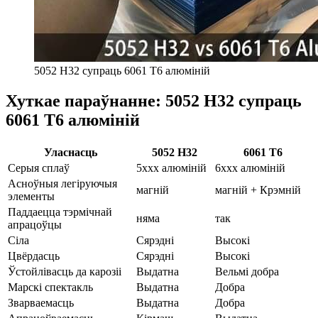
5052 H32 супраць 6061 Т6 алюміній
Хуткае параўнанне: 5052 H32 супраць
6061 Т6 алюміній
Уласнасць
5052 H32
6061 Т6
Серыя сплаў
5ххх алюміній
6ххх алюміній
Асноўныя легіруючыя
магній
магній + Крэмній
элементы
Паддаецца тэрмічнай
няма
так
апрацоўцы
Сіла
Сярэдні
Высокі
Цвёрдасць
Сярэдні
Высокі
Ўстойлівасць да карозіі
Выдатна
Вельмі добра
Марскі спектакль
Выдатна
Добра
Зварваемасць
Выдатна
Добра