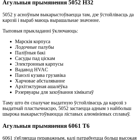
Агульныя прымянення 5052 H32
5052 у асноўным выкарыстоўваецца там, дзе ўстойлівасць да
карозіі і выраб маюць вырашальнае значэнне.
Тыповыя прыкладанні ўключаюць:
Марскія корпуса
Лодочные палубы
Паліўныя бакі
Сасуды пад ціскам
Электронныя карпусы
Вадавод HVAC
Панэлі кузава грузавіка
Харчовае абсталяванне
Архітэктурная ашалёўка
Рэзервуары для захоўвання хімікатаў
Таму што ён спалучае выдатную ўстойлівасць да карозіі з
выдатнай пластычнасцю, 5052 застаецца адным з найбольш
шырока выкарыстоўваюцца ліставых алюмініевых сплаваў.
Агульныя прымянення 6061 Т6
6061 з'яўляецца пераважным, калі патрабуецца больш высокая