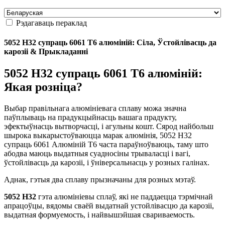
Рэдагаваць пераклад
5052 H32 супраць 6061 Т6 алюміній: Сіла, Ўстойлівасць да
карозіі & Прыкладанні
5052 H32 супраць 6061 Т6 алюміній:
Якая розніца?
Выбар правільнага алюмініевага сплаву можа значна
паўплываць на прадукцыйнасць вашага прадукту,
эфектыўнасць вытворчасці, і агульны кошт. Сярод найбольш
шырока выкарыстоўваюцца марак алюмінія, 5052 H32
супраць 6061 Алюміній T6 часта параўноўваюць, таму што
абодва маюць выдатныя суадносіны трываласці і вагі,
ўстойлівасць да карозіі, і ўніверсальнасць у розных галінах.
Аднак, гэтыя два сплаву прызначаны для розных мэтаў.
5052 H32
гэта алюмініевы сплаў, які не паддаецца тэрмічнай
апрацоўцы, вядомы сваёй выдатнай устойлівасцю да карозіі,
выдатная формуемость, і найвышэйшая свариваемость.