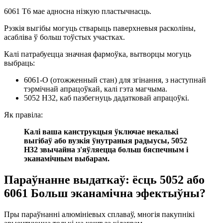
6061 Т6 мае адносна нізкую пластычнасць.
Рэзкія выгібы могуць стварыць паверхневыя расколіны,
асабліва ў больш тоўстых участках.
Калі патрабуецца значная фармоўка, вытворцы могуць
выбраць:
6061-О (отожженный стан) для згінання, з наступнай
тэрмічнай апрацоўкай, калі гэта магчыма.
5052 H32, каб пазбегнуць дадатковай апрацоўкі.
Як правіла:
Калі ваша канструкцыя ўключае некалькі
выгібаў або вузкія ўнутраныя радыусы, 5052
H32 звычайна з'яўляецца больш бяспечным і
эканамічным выбарам.
Параўнанне выдаткаў: ёсць 5052 або
6061 Больш эканамічна эфектыўны?
Пры параўнанні алюмініевых сплаваў, многія пакупнікі