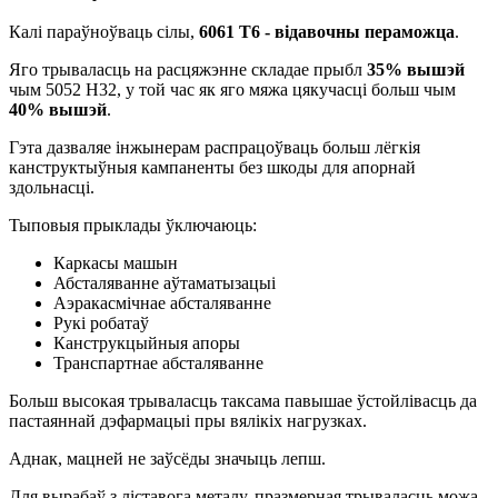
Калі параўноўваць сілы,
6061 Т6 - відавочны пераможца
.
Яго трываласць на расцяжэнне складае прыбл
35% вышэй
чым 5052 H32, у той час як яго мяжа цякучасці больш чым
40% вышэй
.
Гэта дазваляе інжынерам распрацоўваць больш лёгкія
канструктыўныя кампаненты без шкоды для апорнай
здольнасці.
Тыповыя прыклады ўключаюць:
Каркасы машын
Абсталяванне аўтаматызацыі
Аэракасмічнае абсталяванне
Рукі робатаў
Канструкцыйныя апоры
Транспартнае абсталяванне
Больш высокая трываласць таксама павышае ўстойлівасць да
пастаяннай дэфармацыі пры вялікіх нагрузках.
Аднак, мацней не заўсёды значыць лепш.
Для вырабаў з ліставога металу, празмерная трываласць можа