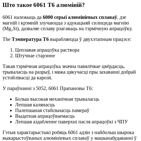
Што такое 6061 Т6 алюміній?
6061 належыць да
6000 серыі алюмініевых сплаваў
, дзе
магній і крэмній злучаюцца з адукацыяй силицида магнію
(Mg₂Si), дазваляе сплаву рэагаваць на тэрмічную апрацоўку.
The
Тэмпература Т6
вырабляецца ў двухэтапным працэсе:
Цеплавая апрацоўка раствора
Штучнае старэнне
Такая тэрмічная апрацоўка значна павялічвае цвёрдасць,
трываласць на разрыў, і мяжа цякучасці пры захаванні добрай
устойлівасці да карозіі.
У параўнанні з 5052, 6061 Прапановы T6:
Больш высокая механічная трываласць
Лепшая калянасць
Палепшаная стабільнасць памераў
Выдатная апрацоўваемасць
Лепшая аздабленне паверхні пасля апрацоўкі з ЧПУ
Гэтыя характарыстыкі робяць 6061 адзін з найбольш шырока
выкарыстоўваных алюмініевых сплаваў у машынабудаванні ў