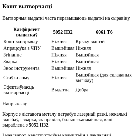
Кошт вытворчасці
Вытворчыя выдаткі часта перавышаюць выдаткі на сыравіну.
Каэфіцыент
5052 H32
6061 Т6
выдаткаў
Кошт матэрыялу
Ніжняя
Крыху вышэй
Апрацоўка з ЧПУ
Вышэйшая
Ніжняя
Згінанне
Ніжняя
Вышэйшая
Зварка
Ніжняя
Вышэйшая
Знос інструмента
Вышэйшая
Ніжняя
Вышэйшая (для складаных
Стаўка лому
Ніжняя
выгібаў)
Эфектыўнасць
Выдатна
Добра
вытворчасці
Напрыклад:
Корпус з ліставога металу патрабуе лазернай рэзкі, некалькі
выгібаў, і зварка, як правіла, больш эканамічная, калі
выраблена з
5052 H32
.
І наадварот, канструктыўны кранштэйн з дакладнай