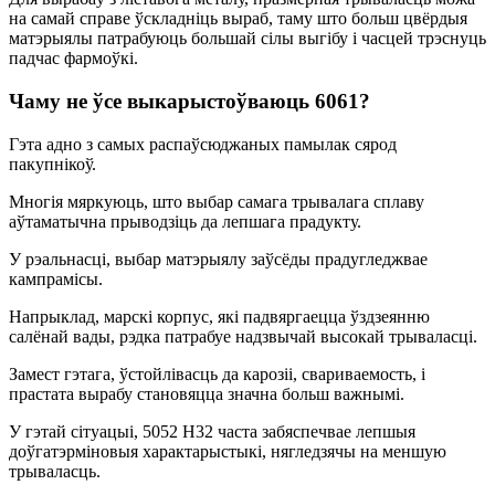
на самай справе ўскладніць выраб, таму што больш цвёрдыя
матэрыялы патрабуюць большай сілы выгібу і часцей трэснуць
падчас фармоўкі.
Чаму не ўсе выкарыстоўваюць 6061?
Гэта адно з самых распаўсюджаных памылак сярод
пакупнікоў.
Многія мяркуюць, што выбар самага трывалага сплаву
аўтаматычна прыводзіць да лепшага прадукту.
У рэальнасці, выбар матэрыялу заўсёды прадугледжвае
кампрамісы.
Напрыклад, марскі корпус, які падвяргаецца ўздзеянню
салёнай вады, рэдка патрабуе надзвычай высокай трываласці.
Замест гэтага, ўстойлівасць да карозіі, свариваемость, і
прастата вырабу становяцца значна больш важнымі.
У гэтай сітуацыі, 5052 H32 часта забяспечвае лепшыя
доўгатэрміновыя характарыстыкі, нягледзячы на ​​меншую
трываласць.