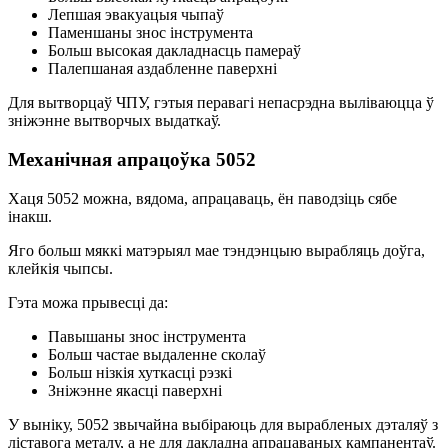
Лепшая эвакуацыя чыпаў
Паменшаны знос інструмента
Больш высокая дакладнасць памераў
Палепшаная аздабленне паверхні
Для вытворцаў ЧПУ, гэтыя перавагі непасрэдна выліваюцца ў
зніжэнне вытворчых выдаткаў.
Механічная апрацоўка 5052
Хаця 5052 можна, вядома, апрацаваць, ён паводзіць сябе
інакш.
Яго больш мяккі матэрыял мае тэндэнцыю вырабляць доўга,
клейкія чыпсы.
Гэта можа прывесці да:
Павышаны знос інструмента
Больш частае выдаленне сколаў
Больш нізкія хуткасці рэзкі
Зніжэнне якасці паверхні
У выніку, 5052 звычайна выбіраюць для вырабленых дэталяў з
ліставога металу, а не для дакладна апрацаваных кампанентаў.