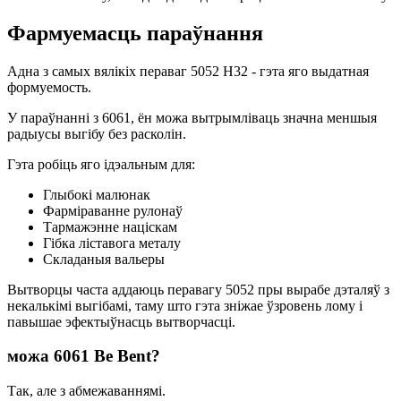
Фармуемасць параўнання
Адна з самых вялікіх пераваг 5052 H32 - гэта яго выдатная
формуемость.
У параўнанні з 6061, ён можа вытрымліваць значна меншыя
радыусы выгібу без расколін.
Гэта робіць яго ідэальным для:
Глыбокі малюнак
Фарміраванне рулонаў
Тармажэнне націскам
Гібка ліставога металу
Складаныя вальеры
Вытворцы часта аддаюць перавагу 5052 пры вырабе дэталяў з
некалькімі выгібамі, таму што гэта зніжае ўзровень лому і
павышае эфектыўнасць вытворчасці.
можа 6061 Be Bent?
Так, але з абмежаваннямі.