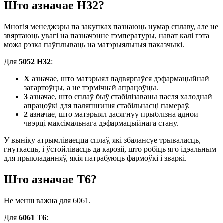
Што азначае H32?
Многія менеджэры па закупках пазнаюць нумар сплаву, але не
звяртаюць увагі на пазначэнне тэмпературы, нават калі гэта
можа рэзка паўплываць на матэрыяльныя паказчыкі.
Для
5052 H32
:
Х
азначае, што матэрыял падвяргаўся дэфармацыйнай
загартоўцы, а не тэрмічнай апрацоўцы.
3
азначае, што сплаў быў стабілізаваны пасля халоднай
апрацоўкі для паляпшэння стабільнасці памераў.
2
азначае, што матэрыял дасягнуў прыблізна адной
чвэрці максімальнага дэфармацыйнага стану.
У выніку атрымліваецца сплаў, які збалансуе трываласць,
гнуткасць, і ўстойлівасць да карозіі, што робіць яго ідэальным
для прыкладанняў, якія патрабуюць фармоўкі і зваркі.
Што азначае T6?
Не менш важна для 6061.
Для
6061 Т6
: