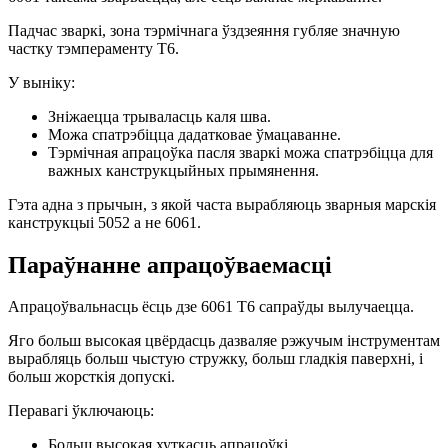
Падчас зваркі, зона тэрмічнага ўздзеяння губляе значную
частку тэмпераменту Т6.
У выніку:
Зніжаецца трываласць каля шва.
Можа спатрэбіцца дадатковае ўмацаванне.
Тэрмічная апрацоўка пасля зваркі можа спатрэбіцца для
важных канструкцыйных прымянення.
Гэта адна з прычын, з якой часта вырабляюць зварныя марскія
канструкцыі 5052 а не 6061.
Параўнанне апрацоўваемасці
Апрацоўвальнасць ёсць дзе 6061 T6 сапраўды вылучаецца.
Яго больш высокая цвёрдасць дазваляе рэжучым інструментам
вырабляць больш чыстую стружку, больш гладкія паверхні, і
больш жорсткія допускі.
Перавагі ўключаюць:
Больш высокая хуткасць апрацоўкі