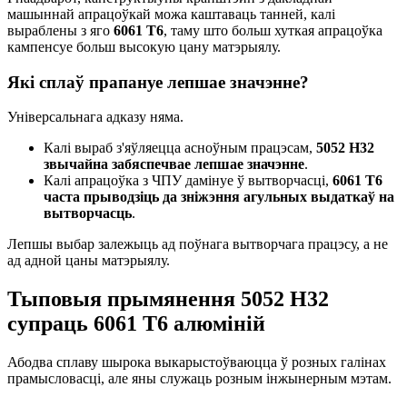
машыннай апрацоўкай можа каштаваць танней, калі
выраблены з яго
6061 Т6
, таму што больш хуткая апрацоўка
кампенсуе больш высокую цану матэрыялу.
Які сплаў прапануе лепшае значэнне?
Універсальнага адказу няма.
Калі выраб з'яўляецца асноўным працэсам,
5052 H32
звычайна забяспечвае лепшае значэнне
.
Калі апрацоўка з ЧПУ дамінуе ў вытворчасці,
6061 T6
часта прыводзіць да зніжэння агульных выдаткаў на
вытворчасць
.
Лепшы выбар залежыць ад поўнага вытворчага працэсу, а не
ад адной цаны матэрыялу.
Тыповыя прымянення 5052 H32
супраць 6061 Т6 алюміній
Абодва сплаву шырока выкарыстоўваюцца ў розных галінах
прамысловасці, але яны служаць розным інжынерным мэтам.