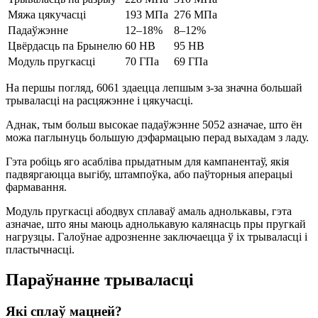
Мяжа цякучасці
193 МПа
276 МПа
Падаўжэнне
12–18%
8–12%
Цвёрдасць па Брынелю
60 HB
95 HB
Модуль пругкасці
70 ГПа
69 ГПа
На першы погляд, 6061 здаецца лепшым з-за значна большай
трываласці на расцяжэнне і цякучасці.
Аднак, тым больш высокае падаўжэнне 5052 азначае, што ён
можа паглынуць большую дэфармацыю перад выхадам з ладу.
Гэта робіць яго асабліва прыдатным для кампанентаў, якія
падвяргаюцца выгібу, штампоўка, або паўторныя аперацыі
фармавання.
Модуль пругкасці абодвух сплаваў амаль аднолькавы, гэта
азначае, што яны маюць аднолькавую калянасць пры пругкай
нагрузцы. Галоўнае адрозненне заключаецца ў іх трываласці і
пластычнасці.
Параўнанне трываласці
Які сплаў мацней?