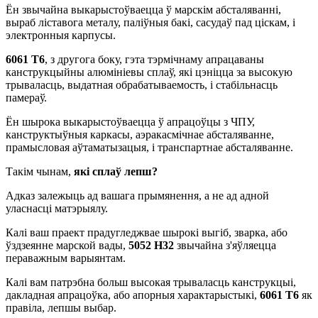
Ён звычайна выкарыстоўваецца ў марскім абсталяванні,
выраб ліставога металу, паліўныя бакі, сасудаў пад ціскам, і
электронныя карпусы.
6061 Т6
, з другога боку, гэта тэрмічнаму апрацаваны
канструкцыйны алюмініевы сплаў, які цэніцца за высокую
трываласць, выдатная обрабатываемость, і стабільнасць
памераў.
Ён шырока выкарыстоўваецца ў апрацоўцы з ЧПУ,
канструктыўныя каркасы, аэракасмічнае абсталяванне,
прамысловая аўтаматызацыя, і транспартнае абсталяванне.
Такім чынам,
які сплаў лепш?
Адказ залежыць ад вашага прымянення, а не ад адной
уласнасці матэрыялу.
Калі ваш праект прадугледжвае шырокі выгіб, зварка, або
ўздзеянне марской вады,
5052 H32
звычайна з'яўляецца
пераважным варыянтам.
Калі вам патрэбна больш высокая трываласць канструкцыі,
дакладная апрацоўка, або апорныя характарыстыкі,
6061 Т6
як
правіла, лепшы выбар.