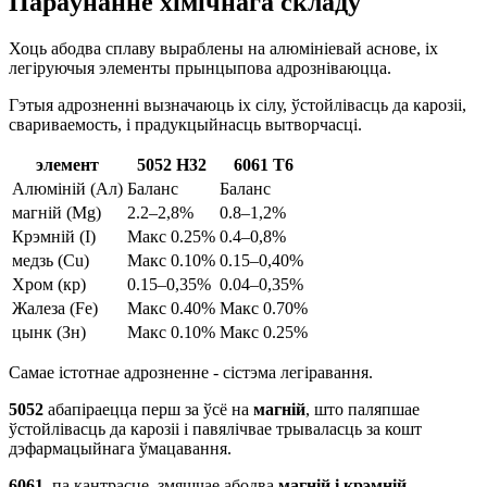
Параўнанне хімічнага складу
Хоць абодва сплаву выраблены на алюмініевай аснове, іх
легіруючыя элементы прынцыпова адрозніваюцца.
Гэтыя адрозненні вызначаюць іх сілу, ўстойлівасць да карозіі,
свариваемость, і прадукцыйнасць вытворчасці.
элемент
5052 H32
6061 Т6
Алюміній (Ал)
Баланс
Баланс
магній (Mg)
2.2–2,8%
0.8–1,2%
Крэмній (І)
Макс 0.25%
0.4–0,8%
медзь (Cu)
Макс 0.10%
0.15–0,40%
Хром (кр)
0.15–0,35%
0.04–0,35%
Жалеза (Fe)
Макс 0.40%
Макс 0.70%
цынк (Зн)
Макс 0.10%
Макс 0.25%
Самае істотнае адрозненне - сістэма легіравання.
5052
абапіраецца перш за ўсё на
магній
, што паляпшае
ўстойлівасць да карозіі і павялічвае трываласць за кошт
дэфармацыйнага ўмацавання.
6061
, па кантрасце, змяшчае абодва
магній і крэмній
,