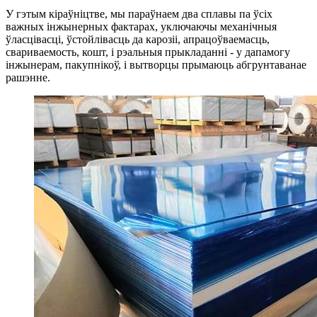
У гэтым кіраўніцтве, мы параўнаем два сплавы па ўсіх
важных інжынерных фактарах, уключаючы механічныя
ўласцівасці, ўстойлівасць да карозіі, апрацоўваемасць,
свариваемость, кошт, і рэальныя прыкладанні - у дапамогу
інжынерам, пакупнікоў, і вытворцы прымаюць абгрунтаванае
рашэнне.