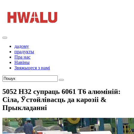
дадому
прадукты
Пра нас
Навіны
Звяжыцеся з намі
5052 H32 супраць 6061 Т6 алюміній:
Сіла, Ўстойлівасць да карозіі &
Прыкладанні