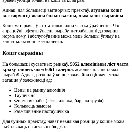
арыентуюцца толькі на кошт за кілаграм.
Аднак, для большасці вытворчых праектаў,
агульны кошт
вытворчасці значна больш важны, чым кошт сыравіны
.
Кошт матэрыялаў - гэта толькі адна частка ўраўнення. Час
апрацоўкі, эфектыўнасць вырабу, патрабаванні да зварцы,
норма лому, і абслугоўванне можа мець большы ўплыў на
канчатковы кошт кампанента.
Кошт сыравіны
На большасці сусветных рынкаў,
5052 алюмініевы ліст часта
крыху танней, чым 6061 талерка
, асабліва для ліставых
вырабаў. Аднак, розніца ў кошце звычайна сціплая і можа
вагацца ў залежнасці ад:
Цэны на рынку алюмінія
Таўшчыня
Форма вырабы (ліст, талерка, бар, экструзія)
Колькасць замовы
Размяшчэнне пастаўшчыка
Для буйных праектаў, нават невялікая розніца ў кошце можа
паўплываць на агульны бюджэт.