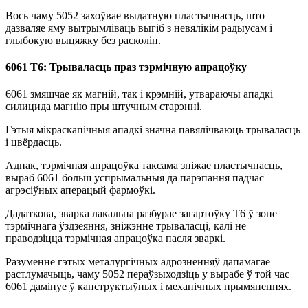
Вось чаму 5052 захоўвае выдатную пластычнасць, што
дазваляе яму вытрымліваць выгіб з невялікім радыусам і
глыбокую выцяжку без расколін.
6061 Т6: Трываласць праз тэрмічную апрацоўку
6061 змяшчае як магній, так і крэмній, утвараючы ападкі
силицида магнію пры штучным старэнні.
Гэтыя мікраскапічныя ападкі значна павялічваюць трываласць
і цвёрдасць.
Аднак, тэрмічная апрацоўка таксама зніжае пластычнасць,
выраб 6061 больш успрымальныя да парэпання падчас
агрэсіўных аперацый фармоўкі.
Дадаткова, зварка лакальна разбурае загартоўку Т6 ў зоне
тэрмічнага ўздзеяння, зніжэнне трываласці, калі не
праводзіцца тэрмічная апрацоўка пасля зваркі.
Разуменне гэтых металургічных адрозненняў дапамагае
растлумачыць, чаму 5052 пераўзыходзіць у вырабе ў той час
6061 дамінуе ў канструктыўных і механічных прымяненнях.