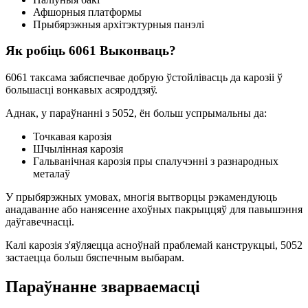
Афшорныя платформы
Прыбярэжныя архітэктурныя панэлі
Як робіць 6061 Выконваць?
6061 таксама забяспечвае добрую ўстойлівасць да карозіі ў
большасці вонкавых асяроддзяў.
Аднак, у параўнанні з 5052, ён больш успрымальны да:
Точкавая карозія
Шчылінная карозія
Гальванічная карозія пры спалучэнні з разнародных
металаў
У прыбярэжных умовах, многія вытворцы рэкамендуюць
анадаванне або нанясенне ахоўных пакрыццяў для павышэння
даўгавечнасці.
Калі карозія з'яўляецца асноўнай праблемай канструкцыі, 5052
застаецца больш бяспечным выбарам.
Параўнанне зварваемасці