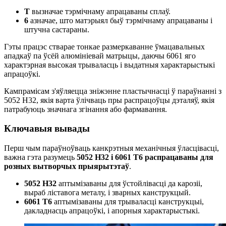
Т
вызначае тэрмічнаму апрацаваны сплаў.
6
азначае, што матэрыял быў тэрмічнаму апрацаваны і
штучна састараны.
Гэты працэс стварае тонкае размеркаванне ўмацавальных
ападкаў па ўсёй алюмініевай матрыцы, даючы 6061 яго
характэрная высокая трываласць і выдатныя характарыстыкі
апрацоўкі.
Кампрамісам з'яўляецца зніжэнне пластычнасці ў параўнанні з
5052 H32, якія варта ўлічваць пры распрацоўцы дэталяў, якія
патрабуюць значнага згінання або фармавання.
Ключавыя вывады
Перш чым параўноўваць канкрэтныя механічныя ўласцівасці,
важна гэта разумець
5052 H32 і 6061 T6 распрацаваны для
розных вытворчых прыярытэтаў
.
5052 H32
аптымізаваны для ўстойлівасці да карозіі,
выраб ліставога металу, і зварных канструкцый.
6061 Т6
аптымізаваны для трываласці канструкцыі,
дакладнасць апрацоўкі, і апорныя характарыстыкі.