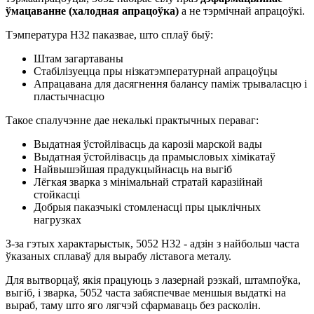
ўмацаванне (халодная апрацоўка)
а не тэрмічнай апрацоўкі.
Тэмпература H32 паказвае, што сплаў быў:
Штам загартаваны
Стабілізуецца пры нізкатэмпературнай апрацоўцы
Апрацавана для дасягнення балансу паміж трываласцю і
пластычнасцю
Такое спалучэнне дае некалькі практычных пераваг:
Выдатная ўстойлівасць да карозіі марской вады
Выдатная ўстойлівасць да прамысловых хімікатаў
Найвышэйшая прадукцыйнасць на выгіб
Лёгкая зварка з мінімальнай стратай каразійнай
стойкасці
Добрыя паказчыкі стомленасці пры цыклічных
нагрузках
З-за гэтых характарыстык, 5052 H32 - адзін з найбольш часта
ўказаных сплаваў для вырабу ліставога металу.
Для вытворцаў, якія працуюць з лазернай рэзкай, штампоўка,
выгіб, і зварка, 5052 часта забяспечвае меншыя выдаткі на
выраб, таму што яго лягчэй сфармаваць без расколін.