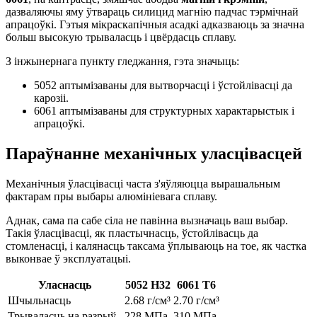
дазваляючы яму ўтвараць силицид магнію падчас тэрмічнай
апрацоўкі. Гэтыя мікраскапічныя асадкі адказваюць за значна
больш высокую трываласць і цвёрдасць сплаву.
З інжынернага пункту гледжання, гэта значыць:
5052 аптымізаваны для вытворчасці і ўстойлівасці да
карозіі.
6061 аптымізаваны для структурных характарыстык і
апрацоўкі.
Параўнанне механічных уласцівасцей
Механічныя ўласцівасці часта з'яўляюцца вырашальным
фактарам пры выбары алюмініевага сплаву.
Аднак, сама па сабе сіла не павінна вызначаць ваш выбар.
Такія ўласцівасці, як пластычнасць, ўстойлівасць да
стомленасці, і калянасць таксама ўплываюць на тое, як частка
выконвае ў эксплуатацыі.
Уласнасць
5052 H32
6061 Т6
Шчыльнасць
2.68 г/см³
2.70 г/см³
Трываласць на разрыў
228 МПа
310 МПа