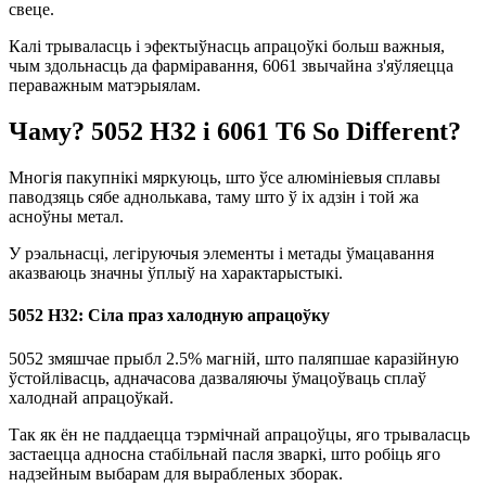
свеце.
Калі трываласць і эфектыўнасць апрацоўкі больш важныя,
чым здольнасць да фарміравання, 6061 звычайна з'яўляецца
пераважным матэрыялам.
Чаму? 5052 H32 і 6061 T6 So Different?
Многія пакупнікі мяркуюць, што ўсе алюмініевыя сплавы
паводзяць сябе аднолькава, таму што ў іх адзін і той жа
асноўны метал.
У рэальнасці, легіруючыя элементы і метады ўмацавання
аказваюць значны ўплыў на характарыстыкі.
5052 H32: Сіла праз халодную апрацоўку
5052 змяшчае прыбл 2.5% магній, што паляпшае каразійную
ўстойлівасць, адначасова дазваляючы ўмацоўваць сплаў
халоднай апрацоўкай.
Так як ён не паддаецца тэрмічнай апрацоўцы, яго трываласць
застаецца адносна стабільнай пасля зваркі, што робіць яго
надзейным выбарам для вырабленых зборак.