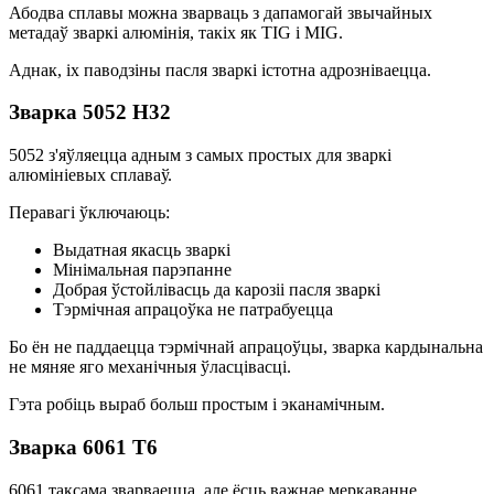
Абодва сплавы можна зварваць з дапамогай звычайных
метадаў зваркі алюмінія, такіх як TIG і MIG.
Аднак, іх паводзіны пасля зваркі істотна адрозніваецца.
Зварка 5052 H32
5052 з'яўляецца адным з самых простых для зваркі
алюмініевых сплаваў.
Перавагі ўключаюць:
Выдатная якасць зваркі
Мінімальная парэпанне
Добрая ўстойлівасць да карозіі пасля зваркі
Тэрмічная апрацоўка не патрабуецца
Бо ён не паддаецца тэрмічнай апрацоўцы, зварка кардынальна
не мяняе яго механічныя ўласцівасці.
Гэта робіць выраб больш простым і эканамічным.
Зварка 6061 Т6
6061 таксама зварваецца, але ёсць важнае меркаванне.