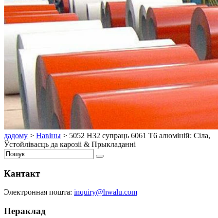
дадому
>
Навіны
>
5052 H32 супраць 6061 Т6 алюміній: Сіла,
Ўстойлівасць да карозіі & Прыкладанні
Кантакт
Электронная пошта:
inquiry@hwalu.com
Пераклад