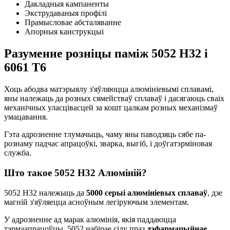
Дакладныя кампаненты
Экструдаваныя профілі
Прамысловае абсталяванне
Апорныя канструкцыі
Разуменне розніцы паміж 5052 H32 і
6061 Т6
Хоць абодва матэрыялу з'яўляюцца алюмініевымі сплавамі,
яны належаць да розных сямействаў сплаваў і дасягаюць сваіх
механічных уласцівасцей за кошт цалкам розных механізмаў
умацавання.
Гэта адрозненне тлумачыць, чаму яны паводзяць сябе па-
рознаму падчас апрацоўкі, зварка, выгіб, і доўгатэрміновая
служба.
Што такое 5052 H32 Алюміній?
5052 H32 належыць да
5000 серыі алюмініевых сплаваў
, дзе
магній з'яўляецца асноўным легіруючым элементам.
У адрозненне ад марак алюмінія, якія паддаюцца
тэрмаапрацоўцы, 5052 набірае сілу праз
дэфармацыйнае