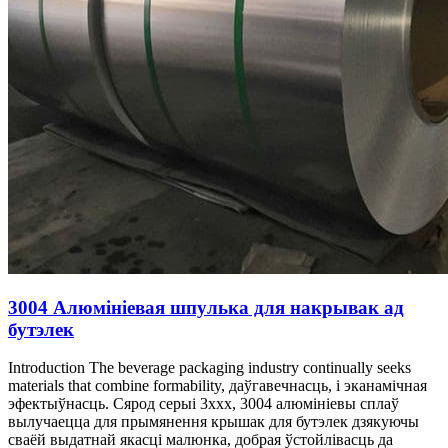
3004 Алюмініевая шпулька для накрывак ад
бутэлек
Introduction The beverage packaging industry continually seeks
materials that combine formability
, даўгавечнасць, і эканамічная
эфектыўнасць. Сярод серыі 3xxx, 3004 алюмініевы сплаў
вылучаецца для прымянення крышак для бутэлек дзякуючы
сваёй выдатнай якасці малюнка, добрая ўстойлівасць да