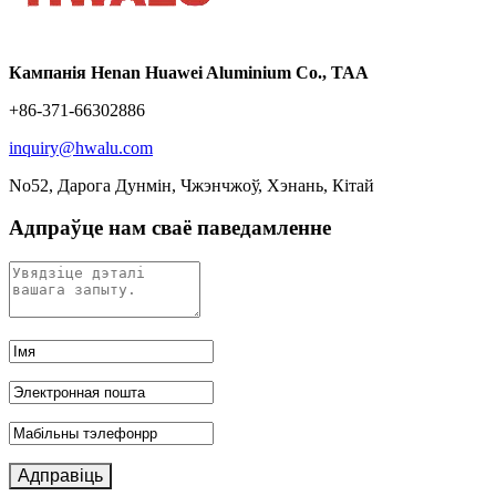
Кампанія Henan Huawei Aluminium Co., ТАА
+86-371-66302886
inquiry@hwalu.com
No52, Дарога Дунмін, Чжэнчжоў, Хэнань, Кітай
Адпраўце нам сваё паведамленне