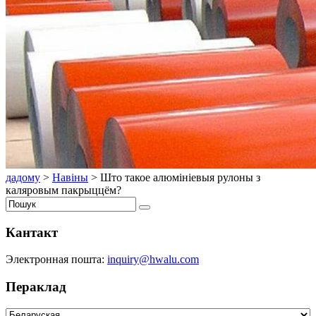
дадому
>
Навіны
>
Што такое алюмініевыя рулоны з
каляровым пакрыццём?
Кантакт
Электронная пошта:
inquiry@hwalu.com
Пераклад