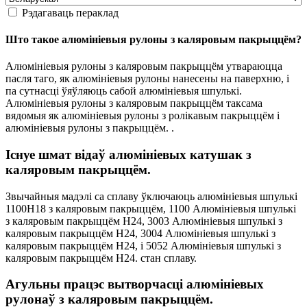
Рэдагаваць пераклад
Што такое алюмініевыя рулоны з каляровым пакрыццём?
Алюмініевыя рулоны з каляровым пакрыццём утвараюцца
пасля таго, як алюмініевыя рулоны нанесены на паверхню, і
па сутнасці ўяўляюць сабой алюмініевыя шпулькі.
Алюмініевыя рулоны з каляровым пакрыццём таксама
вядомыя як алюмініевыя рулоны з ролікавым пакрыццём і
алюмініевыя рулоны з пакрыццём. .
Існуе шмат відаў алюмініевых катушак з
каляровым пакрыццём.
Звычайныя мадэлі са сплаву ўключаюць алюмініевыя шпулькі
1100H18 з каляровым пакрыццём, 1100 Алюмініевыя шпулькі
з каляровым пакрыццём H24, 3003 Алюмініевыя шпулькі з
каляровым пакрыццём H24, 3004 Алюмініевыя шпулькі з
каляровым пакрыццём H24, і 5052 Алюмініевыя шпулькі з
каляровым пакрыццём H24. стан сплаву.
Агульны працэс вытворчасці алюмініевых
рулонаў з каляровым пакрыццём.