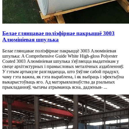
Белае глянцавае поліэфірнае пакрыццё 3003
Алюмініевая шпулька
Белае глянцавае поліэфірнае пакрыццё 3003 Алюмініевая
шпулька:
A Comprehensive Guide White High-gloss Polyester
Coated
3003 Алюмініевая шпулька з'яўляецца выдатнікам у
свеце архітэктурных і прамысловых металічных аздабленняў.
У гэтым артыкуле разглядаецца, што ўяўляе сабой прадукт,
чаму гэта важна, як гэта выраблена, і як выбраць і эфектыўна
выкарыстоўваць яго. Ад матэрыялазнаўства да рэальных
прыкладанняў, чытачы атрымаюць ясна, дадзеныя- ...