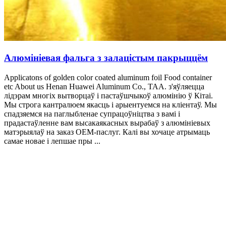
Алюмініевая фальга з залацістым пакрыццём
Applicatons of golden color coated aluminum foil Food container
etc About us Henan Huawei Aluminum Co.
, ТАА. з'яўляецца
лідэрам многіх вытворцаў і пастаўшчыкоў алюмінію ў Кітаі.
Мы строга кантралюем якасць і арыентуемся на кліентаў. Мы
спадзяемся на паглыбленае супрацоўніцтва з вамі і
прадастаўленне вам высакаякасных вырабаў з алюмініевых
матэрыялаў на заказ OEM-паслуг. Калі вы хочаце атрымаць
самае новае і лепшае пры ...