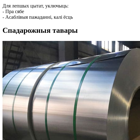
Для лепшых цытат, уключыць:
- Пра сябе
- Асаблівыя пажаданні, калі ёсць
Спадарожныя тавары