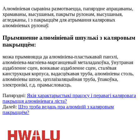
Алюмініевая сыравіна размотваецца, папярэдне апрацаваны,
храмаваны, высушаныя, пакрыты рулонам, высушаныя,
агледжаны, і з пакрыццём для атрымання каляровых
алюмініевых рулонаў.
Прымяненне алюмініевай шпулькі з каляровым
пакрыццём:
можа прымяняцца да алюмініева-пластыкавай панэлі,
алюмініева-магніева-марганцевый металадахоўка, ўнутраная
аздабленне сцен, вонкавае аздабленне сцен, сталёвая
канструкцыя корпуса, вадасцёкавая труба, алюмініевы столь,
алюмініевы шпон, цеплаізаляцыйная труба, ўпакоўка,
электронікі, г.д. прамысловасць.
Папярэдні:
Якія характарыстыкі працэсу і перавагі каляровага
пакрыцця алюмініевага ліста?
Далей:
Што трэба ведаць пра алюміній з каляровым
пакрыццём?