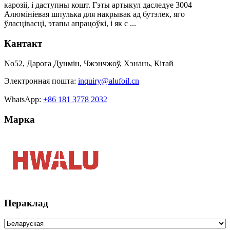
карозіі, і даступны кошт. Гэты артыкул даследуе 3004
Алюмініевая шпулька для накрывак ад бутэлек, яго
ўласцівасці, этапы апрацоўкі, і як с ...
Кантакт
No52, Дарога Дунмін, Чжэнчжоў, Хэнань, Кітай
Электронная пошта:
inquiry@alufoil.cn
WhatsApp:
+86 181 3778 2032
Марка
Пераклад