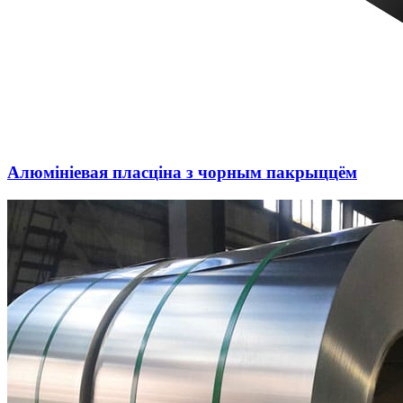
Алюмініевая пласціна з чорным пакрыццём