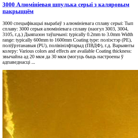
3000 Алюмініевая шпулька серыі з каляровым
пакрыццём
3000 спецыфікацыі вырабаў з алюмініевага сплаву серыі: Тып
сплаву: 3000 серыя алюмініевага сплаву (наогул 3003, 3004,
3105, г.д.) Дыяпазон таўшчыні:
typically 0.2mm to 3.0mm Width
range
:
typically 600mm to 1600mm Coating type
: поліэстэр (PE),
поліўрэтанавыя (PU), полівінілфтарыд (ПВДФ), г.д. Варыянты
колеру:
Various colors and effects are available Coating thickness
:
звычайна ад 20 мкм да 30 мкм (могуць быць настроены ў
адпаведнасці ...