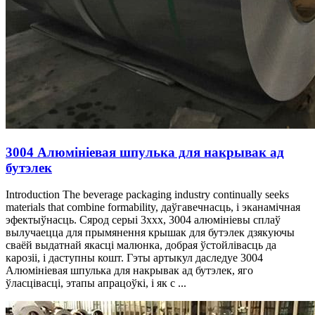
3004 Алюмініевая шпулька для накрывак ад
бутэлек
Introduction The beverage packaging industry continually seeks
materials that combine formability
, даўгавечнасць, і эканамічная
эфектыўнасць. Сярод серыі 3xxx, 3004 алюмініевы сплаў
вылучаецца для прымянення крышак для бутэлек дзякуючы
сваёй выдатнай якасці малюнка, добрая ўстойлівасць да
карозіі, і даступны кошт. Гэты артыкул даследуе 3004
Алюмініевая шпулька для накрывак ад бутэлек, яго
ўласцівасці, этапы апрацоўкі, і як с ...