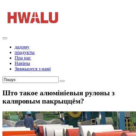
дадому
прадукты
Пра нас
Навіны
Звяжыцеся з намі
Што такое алюмініевыя рулоны з
каляровым пакрыццём?