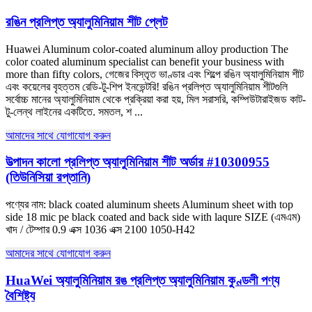
রঙিন প্রলিপ্ত অ্যালুমিনিয়াম শীট প্লেট
Huawei Aluminum color-coated aluminum alloy production The
color coated aluminum specialist can benefit your business with
more than fifty colors
, গেজের বিস্তৃত ভাণ্ডার এবং শিল্পে রঙিন অ্যালুমিনিয়াম শীট
এবং কয়েলের বৃহত্তম রেডি-টু-শিপ ইনভেন্টরি! রঙিন প্রলিপ্ত অ্যালুমিনিয়াম শীটগুলি
সর্বোচ্চ মানের অ্যালুমিনিয়াম থেকে প্রক্রিয়া করা হয়, মিল সরাসরি, কম্পিউটারাইজড কাট-
টু-লেন্থ লাইনের একটিতে. সমতল, শ ...
আমাদের সাথে যোগাযোগ করুন
উত্পাদন কালো প্রলিপ্ত অ্যালুমিনিয়াম শীট অর্ডার #10300955
(তিউনিসিয়া রপ্তানি)
পণ্যের নাম:
black coated aluminum sheets Aluminum sheet with top
side
18
mic pe black coated and back side with laqure SIZE
(এমএম)
খাদ / টেম্পার 0.9 এক্স 1036 এক্স 2100 1050-H42
আমাদের সাথে যোগাযোগ করুন
HuaWei অ্যালুমিনিয়াম রঙ প্রলিপ্ত অ্যালুমিনিয়াম কুণ্ডলী পণ্য
বৈশিষ্ট্য