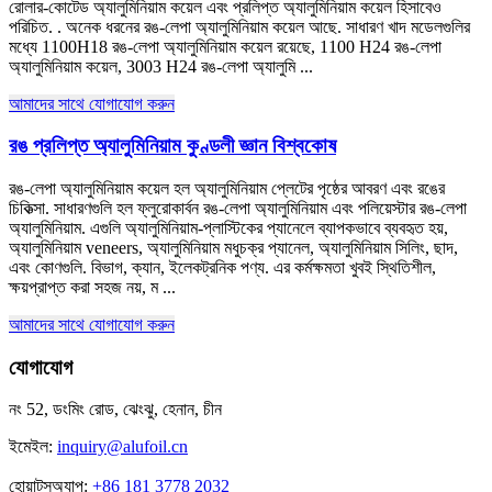
রোলার-কোটেড অ্যালুমিনিয়াম কয়েল এবং প্রলিপ্ত অ্যালুমিনিয়াম কয়েল হিসাবেও
পরিচিত. . অনেক ধরনের রঙ-লেপা অ্যালুমিনিয়াম কয়েল আছে. সাধারণ খাদ মডেলগুলির
মধ্যে 1100H18 রঙ-লেপা অ্যালুমিনিয়াম কয়েল রয়েছে, 1100 H24 রঙ-লেপা
অ্যালুমিনিয়াম কয়েল, 3003 H24 রঙ-লেপা অ্যালুমি ...
আমাদের সাথে যোগাযোগ করুন
রঙ প্রলিপ্ত অ্যালুমিনিয়াম কুণ্ডলী জ্ঞান বিশ্বকোষ
রঙ-লেপা অ্যালুমিনিয়াম কয়েল হল অ্যালুমিনিয়াম প্লেটের পৃষ্ঠের আবরণ এবং রঙের
চিকিত্সা. সাধারণগুলি হল ফ্লুরোকার্বন রঙ-লেপা অ্যালুমিনিয়াম এবং পলিয়েস্টার রঙ-লেপা
অ্যালুমিনিয়াম. এগুলি অ্যালুমিনিয়াম-প্লাস্টিকের প্যানেলে ব্যাপকভাবে ব্যবহৃত হয়,
অ্যালুমিনিয়াম veneers, অ্যালুমিনিয়াম মধুচক্র প্যানেল, অ্যালুমিনিয়াম সিলিং, ছাদ,
এবং কোণগুলি. বিভাগ, ক্যান, ইলেকট্রনিক পণ্য. এর কর্মক্ষমতা খুবই স্থিতিশীল,
ক্ষয়প্রাপ্ত করা সহজ নয়, ম ...
আমাদের সাথে যোগাযোগ করুন
যোগাযোগ
নং 52, ডংমিং রোড, ঝেংঝু, হেনান, চীন
ইমেইল:
inquiry@alufoil.cn
হোয়াটসঅ্যাপ:
+86 181 3778 2032