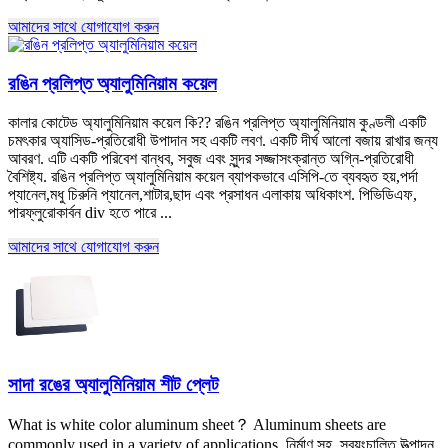
আমাদের সাথে যোগাযোগ করুন
রঙিন প্রলিপ্ত অ্যালুমিনিয়াম কয়েল
কালার কোটেড অ্যালুমিনিয়াম কয়েল কি?? রঙিন প্রলিপ্ত অ্যালুমিনিয়াম কুণ্ডলী একটি
চমৎকার অ্যাসিড-প্রতিরোধী উপাদান সহ একটি লবণ. একটি দীর্ঘ আলো বজায় রাখার জন্য
আবরণ. এটি একটি পরিবেশ বান্ধব, সবুজ এবং সুন্দর সজ্জাসংক্রান্ত অগ্নি-প্রতিরোধী
বৈশিষ্ট্য. রঙিন প্রলিপ্ত অ্যালুমিনিয়াম কয়েল ব্যাপকভাবে এসিপি-তে ব্যবহৃত হয়,পর্দা
প্যানেল,মধু চিরুনি প্যানেল,শাটার,ছাদ এবং প্রসাধন এলাকায় অধিকাংশ. পিভিডিএফ,
পারফ্লুরোকার্বন div হতে পারে ...
আমাদের সাথে যোগাযোগ করুন
সাদা রঙের অ্যালুমিনিয়াম শীট প্লেট
What is white color aluminum sheet？ Aluminum sheets are
commonly used in a variety of applications
, নির্মাণ সহ, স্বয়ংচালিত উত্পাদন,