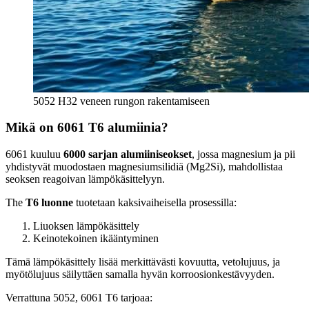
5052 H32 veneen rungon rakentamiseen
Mikä on 6061 T6 alumiinia?
6061 kuuluu
6000 sarjan alumiiniseokset
, jossa magnesium ja pii
yhdistyvät muodostaen magnesiumsilidiä (Mg2Si), mahdollistaa
seoksen reagoivan lämpökäsittelyyn.
The
T6 luonne
tuotetaan kaksivaiheisella prosessilla:
Liuoksen lämpökäsittely
Keinotekoinen ikääntyminen
Tämä lämpökäsittely lisää merkittävästi kovuutta, vetolujuus, ja
myötölujuus säilyttäen samalla hyvän korroosionkestävyyden.
Verrattuna 5052, 6061 T6 tarjoaa: