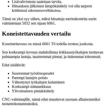
Lisävahvistusta saatetaan tarvita.
Hitsauksen jälkeinen lämpökäsittely voi olla tarpeen
kriittisissä rakennesovelluksissa.
Tämä on yksi syy siihen, miksi hitsattuja merirakenteita usein
valmistetaan 5052 sen sijaan 6061.
Koneistettavuuden vertailu
Koneistettavuus on missä 6061 T6 todella erottuu joukosta.
Sen korkeampi kovuus mahdollistaa leikkaustyökalujen tuottavan
puhtaampia lastuja, tasaisemmat pinnat, ja tiukemmat toleranssit.
Edut sisältävät:
Suuremmat työstönopeudet
Parempi lastujen poisto
Vähentynyt työkalujen kuluminen
Korkeampi mittatarkkuus
Ylivoimainen pintakäsittely
CNC-valmistajille, nämä edut muuttuvat suoraan alhaisemmiksi
tuotantokustannuksiksi.