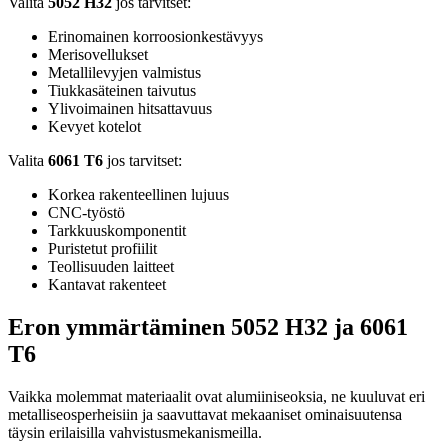
Valita
5052 H32
jos tarvitset:
Erinomainen korroosionkestävyys
Merisovellukset
Metallilevyjen valmistus
Tiukkasäteinen taivutus
Ylivoimainen hitsattavuus
Kevyet kotelot
Valita
6061 T6
jos tarvitset:
Korkea rakenteellinen lujuus
CNC-työstö
Tarkkuuskomponentit
Puristetut profiilit
Teollisuuden laitteet
Kantavat rakenteet
Eron ymmärtäminen 5052 H32 ja 6061
T6
Vaikka molemmat materiaalit ovat alumiiniseoksia, ne kuuluvat eri
metalliseosperheisiin ja saavuttavat mekaaniset ominaisuutensa
täysin erilaisilla vahvistusmekanismeilla.