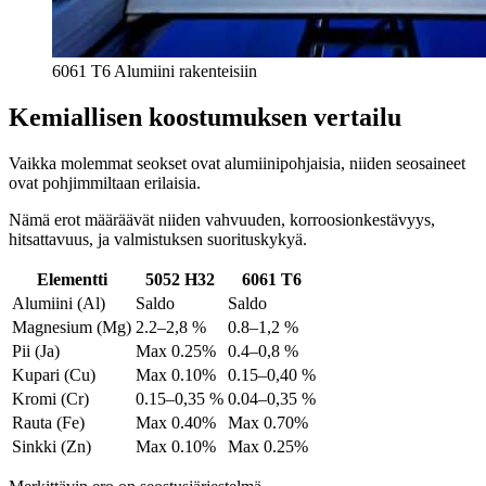
6061 T6 Alumiini rakenteisiin
Kemiallisen koostumuksen vertailu
Vaikka molemmat seokset ovat alumiinipohjaisia, niiden seosaineet
ovat pohjimmiltaan erilaisia.
Nämä erot määräävät niiden vahvuuden, korroosionkestävyys,
hitsattavuus, ja valmistuksen suorituskykyä.
Elementti
5052 H32
6061 T6
Alumiini (Al)
Saldo
Saldo
Magnesium (Mg)
2.2–2,8 %
0.8–1,2 %
Pii (Ja)
Max 0.25%
0.4–0,8 %
Kupari (Cu)
Max 0.10%
0.15–0,40 %
Kromi (Cr)
0.15–0,35 %
0.04–0,35 %
Rauta (Fe)
Max 0.40%
Max 0.70%
Sinkki (Zn)
Max 0.10%
Max 0.25%