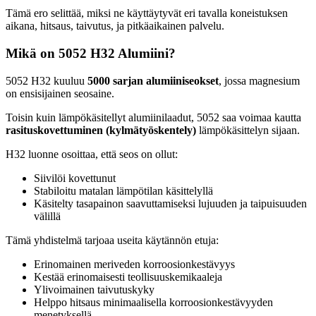
Tämä ero selittää, miksi ne käyttäytyvät eri tavalla koneistuksen
aikana, hitsaus, taivutus, ja pitkäaikainen palvelu.
Mikä on 5052 H32 Alumiini?
5052 H32 kuuluu
5000 sarjan alumiiniseokset
, jossa magnesium
on ensisijainen seosaine.
Toisin kuin lämpökäsitellyt alumiinilaadut, 5052 saa voimaa kautta
rasituskovettuminen (kylmätyöskentely)
lämpökäsittelyn sijaan.
H32 luonne osoittaa, että seos on ollut:
Siivilöi kovettunut
Stabiloitu matalan lämpötilan käsittelyllä
Käsitelty tasapainon saavuttamiseksi lujuuden ja taipuisuuden
välillä
Tämä yhdistelmä tarjoaa useita käytännön etuja:
Erinomainen meriveden korroosionkestävyys
Kestää erinomaisesti teollisuuskemikaaleja
Ylivoimainen taivutuskyky
Helppo hitsaus minimaalisella korroosionkestävyyden
menetyksellä