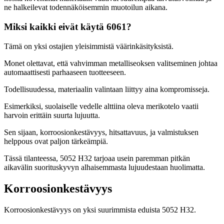
ne halkeilevat todennäköisemmin muotoilun aikana.
Miksi kaikki eivät käytä 6061?
Tämä on yksi ostajien yleisimmistä väärinkäsityksistä.
Monet olettavat, että vahvimman metalliseoksen valitseminen johtaa
automaattisesti parhaaseen tuotteeseen.
Todellisuudessa, materiaalin valintaan liittyy aina kompromisseja.
Esimerkiksi, suolaiselle vedelle alttiina oleva merikotelo vaatii
harvoin erittäin suurta lujuutta.
Sen sijaan, korroosionkestävyys, hitsattavuus, ja valmistuksen
helppous ovat paljon tärkeämpiä.
Tässä tilanteessa, 5052 H32 tarjoaa usein paremman pitkän
aikavälin suorituskyvyn alhaisemmasta lujuudestaan ​​​​huolimatta.
Korroosionkestävyys
Korroosionkestävyys on yksi suurimmista eduista 5052 H32.