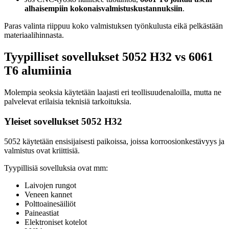
alhaisempiin kokonaisvalmistuskustannuksiin
.
Paras valinta riippuu koko valmistuksen työnkulusta eikä pelkästään
materiaalihinnasta.
Tyypilliset sovellukset 5052 H32 vs 6061
T6 alumiinia
Molempia seoksia käytetään laajasti eri teollisuudenaloilla, mutta ne
palvelevat erilaisia ​​teknisiä tarkoituksia.
Yleiset sovellukset 5052 H32
5052 käytetään ensisijaisesti paikoissa, joissa korroosionkestävyys ja
valmistus ovat kriittisiä.
Tyypillisiä sovelluksia ovat mm:
Laivojen rungot
Veneen kannet
Polttoainesäiliöt
Paineastiat
Elektroniset kotelot