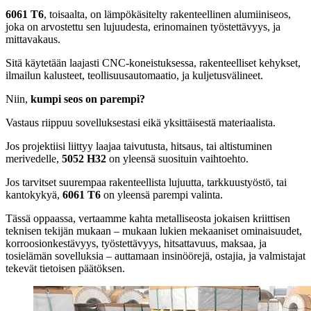
6061 T6
, toisaalta, on lämpökäsitelty rakenteellinen alumiiniseos,
joka on arvostettu sen lujuudesta, erinomainen työstettävyys, ja
mittavakaus.
Sitä käytetään laajasti CNC-koneistuksessa, rakenteelliset kehykset,
ilmailun kalusteet, teollisuusautomaatio, ja kuljetusvälineet.
Niin,
kumpi seos on parempi?
Vastaus riippuu sovelluksestasi eikä yksittäisestä materiaalista.
Jos projektiisi liittyy laajaa taivutusta, hitsaus, tai altistuminen
merivedelle,
5052 H32
on yleensä suosituin vaihtoehto.
Jos tarvitset suurempaa rakenteellista lujuutta, tarkkuustyöstö, tai
kantokykyä,
6061 T6
on yleensä parempi valinta.
Tässä oppaassa, vertaamme kahta metalliseosta jokaisen kriittisen
teknisen tekijän mukaan – mukaan lukien mekaaniset ominaisuudet,
korroosionkestävyys, työstettävyys, hitsattavuus, maksaa, ja
tosielämän sovelluksia – auttamaan insinöörejä, ostajia, ja valmistajat
tekevät tietoisen päätöksen.