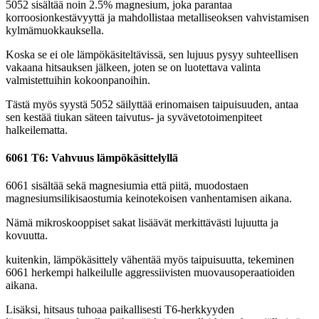
5052 sisältää noin 2.5% magnesium, joka parantaa
korroosionkestävyyttä ja mahdollistaa metalliseoksen vahvistamisen
kylmämuokkauksella.
Koska se ei ole lämpökäsiteltävissä, sen lujuus pysyy suhteellisen
vakaana hitsauksen jälkeen, joten se on luotettava valinta
valmistettuihin kokoonpanoihin.
Tästä myös syystä 5052 säilyttää erinomaisen taipuisuuden, antaa
sen kestää tiukan säteen taivutus- ja syvävetotoimenpiteet
halkeilematta.
6061 T6: Vahvuus lämpökäsittelyllä
6061 sisältää sekä magnesiumia että piitä, muodostaen
magnesiumsilikisaostumia keinotekoisen vanhentamisen aikana.
Nämä mikroskooppiset sakat lisäävät merkittävästi lujuutta ja
kovuutta.
kuitenkin, lämpökäsittely vähentää myös taipuisuutta, tekeminen
6061 herkempi halkeilulle aggressiivisten muovausoperaatioiden
aikana.
Lisäksi, hitsaus tuhoaa paikallisesti T6-herkkyyden