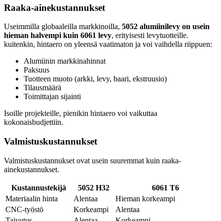
Raaka-ainekustannukset
Useimmilla globaaleilla markkinoilla,
5052 alumiinilevy on usein
hieman halvempi kuin 6061 levy
, erityisesti levytuotteille.
kuitenkin, hintaero on yleensä vaatimaton ja voi vaihdella riippuen:
Alumiinin markkinahinnat
Paksuus
Tuotteen muoto (arkki, levy, baari, ekstruusio)
Tilausmäärä
Toimittajan sijainti
Isoille projekteille, pienikin hintaero voi vaikuttaa
kokonaisbudjettiin.
Valmistuskustannukset
Valmistuskustannukset ovat usein suuremmat kuin raaka-
ainekustannukset.
Kustannustekijä
5052 H32
6061 T6
Materiaalin hinta
Alentaa
Hieman korkeampi
CNC-työstö
Korkeampi
Alentaa
Taivutus
Alentaa
Korkeampi