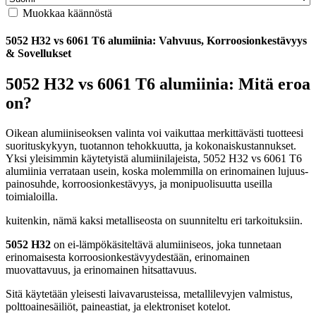
Muokkaa käännöstä
5052 H32 vs 6061 T6 alumiinia: Vahvuus, Korroosionkestävyys
& Sovellukset
5052 H32 vs 6061 T6 alumiinia: Mitä eroa
on?
Oikean alumiiniseoksen valinta voi vaikuttaa merkittävästi tuotteesi
suorituskykyyn, tuotannon tehokkuutta, ja kokonaiskustannukset.
Yksi yleisimmin käytetyistä alumiinilajeista, 5052 H32 vs 6061 T6
alumiinia verrataan usein, koska molemmilla on erinomainen lujuus-
painosuhde, korroosionkestävyys, ja monipuolisuutta useilla
toimialoilla.
kuitenkin, nämä kaksi metalliseosta on suunniteltu eri tarkoituksiin.
5052 H32
on ei-lämpökäsiteltävä alumiiniseos, joka tunnetaan
erinomaisesta korroosionkestävyydestään, erinomainen
muovattavuus, ja erinomainen hitsattavuus.
Sitä käytetään yleisesti laivavarusteissa, metallilevyjen valmistus,
polttoainesäiliöt, paineastiat, ja elektroniset kotelot.