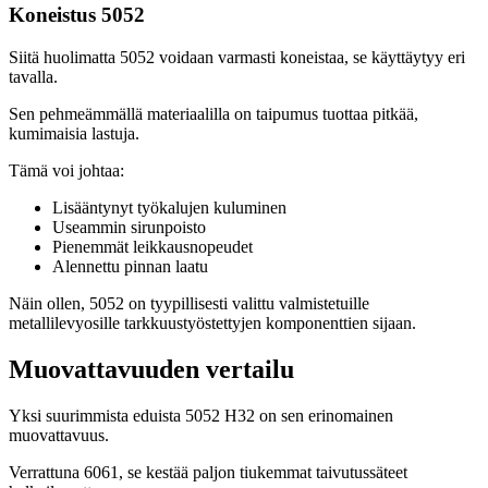
Koneistus 5052
Siitä huolimatta 5052 voidaan varmasti koneistaa, se käyttäytyy eri
tavalla.
Sen pehmeämmällä materiaalilla on taipumus tuottaa pitkää,
kumimaisia ​​lastuja.
Tämä voi johtaa:
Lisääntynyt työkalujen kuluminen
Useammin sirunpoisto
Pienemmät leikkausnopeudet
Alennettu pinnan laatu
Näin ollen, 5052 on tyypillisesti valittu valmistetuille
metallilevyosille tarkkuustyöstettyjen komponenttien sijaan.
Muovattavuuden vertailu
Yksi suurimmista eduista 5052 H32 on sen erinomainen
muovattavuus.
Verrattuna 6061, se kestää paljon tiukemmat taivutussäteet