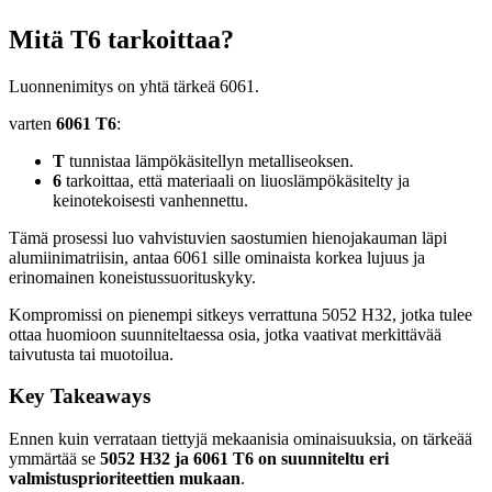
Mitä T6 tarkoittaa?
Luonnenimitys on yhtä tärkeä 6061.
varten
6061 T6
:
T
tunnistaa lämpökäsitellyn metalliseoksen.
6
tarkoittaa, että materiaali on liuoslämpökäsitelty ja
keinotekoisesti vanhennettu.
Tämä prosessi luo vahvistuvien saostumien hienojakauman läpi
alumiinimatriisin, antaa 6061 sille ominaista korkea lujuus ja
erinomainen koneistussuorituskyky.
Kompromissi on pienempi sitkeys verrattuna 5052 H32, jotka tulee
ottaa huomioon suunniteltaessa osia, jotka vaativat merkittävää
taivutusta tai muotoilua.
Key Takeaways
Ennen kuin verrataan tiettyjä mekaanisia ominaisuuksia, on tärkeää
ymmärtää se
5052 H32 ja 6061 T6 on suunniteltu eri
valmistusprioriteettien mukaan
.