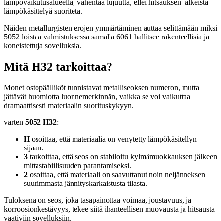
lämpövaikutusalueella, vähentää lujuutta, ellei hitsauksen jälkeistä
lämpökäsittelyä suoriteta.
Näiden metallurgisten erojen ymmärtäminen auttaa selittämään miksi
5052 loistaa valmistuksessa samalla 6061 hallitsee rakenteellisia ja
koneistettuja sovelluksia.
Mitä H32 tarkoittaa?
Monet ostopäälliköt tunnistavat metalliseoksen numeron, mutta
jättävät huomiotta luonnemerkinnän, vaikka se voi vaikuttaa
dramaattisesti materiaalin suorituskykyyn.
varten
5052 H32
:
H
osoittaa, että materiaalia on venytetty lämpökäsitellyn
sijaan.
3
tarkoittaa, että seos on stabiloitu kylmämuokkauksen jälkeen
mittastabiilisuuden parantamiseksi.
2
osoittaa, että materiaali on saavuttanut noin neljänneksen
suurimmasta jännityskarkaistusta tilasta.
Tuloksena on seos, joka tasapainottaa voimaa, joustavuus, ja
korroosionkestävyys, tekee siitä ihanteellisen muovausta ja hitsausta
vaativiin sovelluksiin.