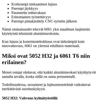
Korkeampi mekaaninen lujuus
Parempi jäykkyys
Parannettu mittavakaus
Erinomainen työstettävyys
Parempi pintakäsittely CNC-työstön jälkeen
Nämä ominaisuudet tekevät 6061 yksi maailman laajimmin
käytetyistä teknisistä alumiiniseoksista.
Kun lujuus ja koneistustehokkuus ovat tärkeämpiä kuin
muovattavuus, 6061 on yleensä edullinen materiaali.
Miksi ovat 5052 H32 ja 6061 T6 niin
erilainen?
Monet ostajat olettavat, että kaikki alumiiniseokset käyttäytyvät
samalla tavalla, koska niillä on sama perusmetalli.
Todellisuudessa, seosaineet ja lujitusmenetelmät vaikuttavat
merkittävästi suorituskykyyn.
5052 H32: Vahvuus kylmätyöstöllä