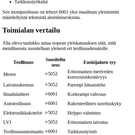
Tarkkuustyökalut
Sen monipuolisuus on tehnyt 6061 yksi maailman yleisimmin
määritellyistä teknisistä alumiiniseoksista.
Toimialan vertailu
Alla oleva taulukko antaa nopean yleiskatsauksen siitä, mitä
metalliseosta suositellaan yleisesti eri teollisuudenaloille.
Suositeltu
Teollisuus
Ensisijainen syy
seos
Erinomainen meriveden
⭐5052
Meren
korroosionkestävyys
⭐5052
Laivanrakennus
Parempi hitsausteho
⭐6061
Ilmailulaitteet
Korkeampi vahvuus
⭐6061
Autoteollisuus
Rakenteellinen suorituskyky
⭐5052
Elektroniikkakotelot
Helppo valmistus
⭐5052
LVI
Erinomainen taivutus
⭐6061
Teollisuusautomaatio
Tarkkuustyöstö