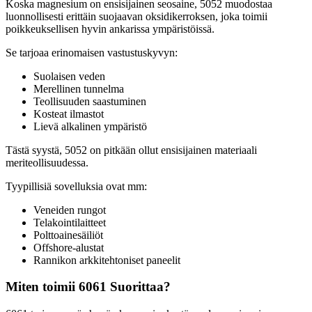
Koska magnesium on ensisijainen seosaine, 5052 muodostaa
luonnollisesti erittäin suojaavan oksidikerroksen, joka toimii
poikkeuksellisen hyvin ankarissa ympäristöissä.
Se tarjoaa erinomaisen vastustuskyvyn:
Suolaisen veden
Merellinen tunnelma
Teollisuuden saastuminen
Kosteat ilmastot
Lievä alkalinen ympäristö
Tästä syystä, 5052 on pitkään ollut ensisijainen materiaali
meriteollisuudessa.
Tyypillisiä sovelluksia ovat mm:
Veneiden rungot
Telakointilaitteet
Polttoainesäiliöt
Offshore-alustat
Rannikon arkkitehtoniset paneelit
Miten toimii 6061 Suorittaa?