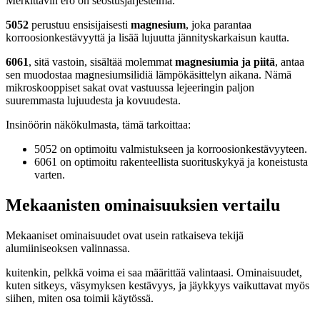
Merkittävin ero on seostusjärjestelmä.
5052
perustuu ensisijaisesti
magnesium
, joka parantaa
korroosionkestävyyttä ja lisää lujuutta jännityskarkaisun kautta.
6061
, sitä vastoin, sisältää molemmat
magnesiumia ja piitä
, antaa
sen muodostaa magnesiumsilidiä lämpökäsittelyn aikana. Nämä
mikroskooppiset sakat ovat vastuussa lejeeringin paljon
suuremmasta lujuudesta ja kovuudesta.
Insinöörin näkökulmasta, tämä tarkoittaa:
5052 on optimoitu valmistukseen ja korroosionkestävyyteen.
6061 on optimoitu rakenteellista suorituskykyä ja koneistusta
varten.
Mekaanisten ominaisuuksien vertailu
Mekaaniset ominaisuudet ovat usein ratkaiseva tekijä
alumiiniseoksen valinnassa.
kuitenkin, pelkkä voima ei saa määrittää valintaasi. Ominaisuudet,
kuten sitkeys, väsymyksen kestävyys, ja jäykkyys vaikuttavat myös
siihen, miten osa toimii käytössä.