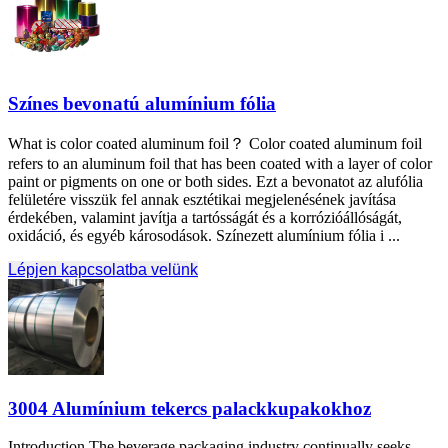
Színes bevonatú alumínium fólia
What is color coated aluminum foil？ Color coated aluminum foil
refers to an aluminum foil that has been coated with a layer of color
paint or pigments on one or both sides
. Ezt a bevonatot az alufólia
felületére visszük fel annak esztétikai megjelenésének javítása
érdekében, valamint javítja a tartósságát és a korrózióállóságát,
oxidáció, és egyéb károsodások. Színezett alumínium fólia i ...
Lépjen kapcsolatba velünk
3004 Alumínium tekercs palackkupakokhoz
Introduction The beverage packaging industry continually seeks