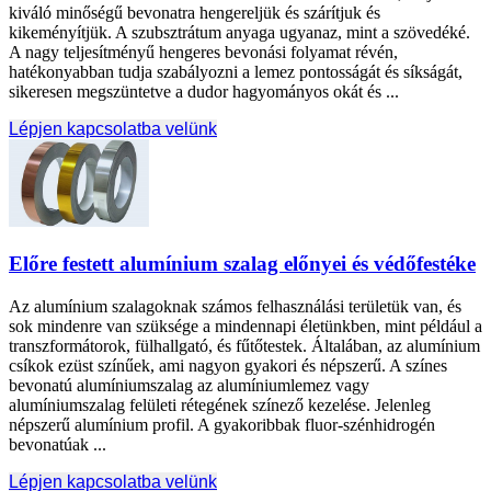
kiváló minőségű bevonatra hengereljük és szárítjuk és
kikeményítjük. A szubsztrátum anyaga ugyanaz, mint a szövedéké.
A nagy teljesítményű hengeres bevonási folyamat révén,
hatékonyabban tudja szabályozni a lemez pontosságát és síkságát,
sikeresen megszüntetve a dudor hagyományos okát és ...
Lépjen kapcsolatba velünk
Előre festett alumínium szalag előnyei és védőfestéke
Az alumínium szalagoknak számos felhasználási területük van, és
sok mindenre van szüksége a mindennapi életünkben, mint például a
transzformátorok, fülhallgató, és fűtőtestek. Általában, az alumínium
csíkok ezüst színűek, ami nagyon gyakori és népszerű. A színes
bevonatú alumíniumszalag az alumíniumlemez vagy
alumíniumszalag felületi rétegének színező kezelése. Jelenleg
népszerű alumínium profil. A gyakoribbak fluor-szénhidrogén
bevonatúak ...
Lépjen kapcsolatba velünk