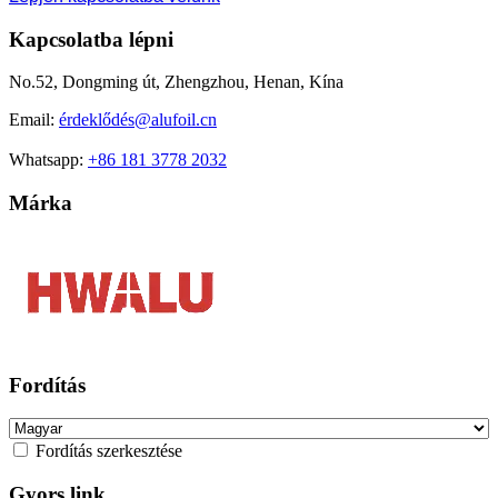
Kapcsolatba lépni
No.52, Dongming út, Zhengzhou, Henan, Kína
Email:
érdeklődé
s@alufoil.cn
Whatsapp:
+86 181 3778 2032
Márka
Fordítás
Fordítás szerkesztése
Gyors link