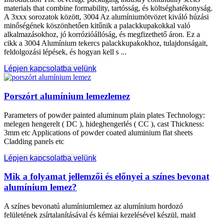
materials that combine formability
, tartósság, és költséghatékonyság.
A 3xxx sorozatok között, 3004 Az alumíniumötvözet kiváló húzási
minőségének köszönhetően kitűnik a palackkupakokkal való
alkalmazásokhoz, jó korrózióállóság, és megfizethető áron. Ez a
cikk a 3004 Alumínium tekercs palackkupakokhoz, tulajdonságait,
feldolgozási lépések, és hogyan kell s ...
Lépjen kapcsolatba velünk
Porszórt alumínium lemezlemez
Parameters of powder painted aluminum plain plates Technology
:
melegen hengerelt ( DC ), hideghengerlés ( CC ),
cast Thickness
:
3
mm etc Applications of powder coated aluminium flat sheets
Cladding panels etc
Lépjen kapcsolatba velünk
Mik a folyamat jellemzői és előnyei a színes bevonat
alumínium lemez?
A színes bevonatú alumíniumlemez az alumínium hordozó
felületének zsírtalanításával és kémiai kezelésével készül, majd