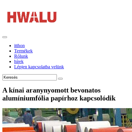
itthon
Termékek
Rólunk
hírek
Lépjen kapcsolatba velünk
A kínai aranynyomott bevonatos
alumíniumfólia papírhoz kapcsolódik