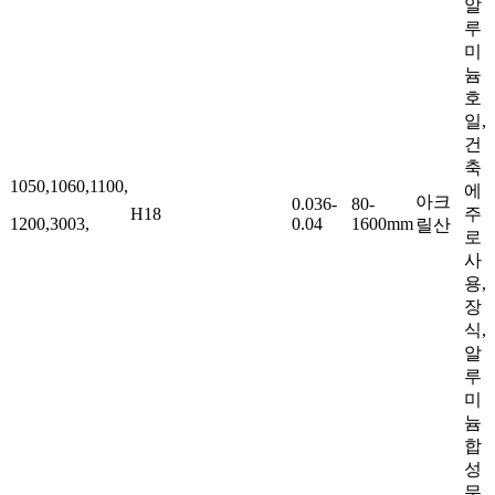
알
루
미
늄
호
일,
건
축
1050,1060,1100,
에
아크
0.036-
80-
H18
주
1200,3003,
0.04
1600mm
릴산
로
사
용,
장
식,
알
루
미
늄
합
성
문