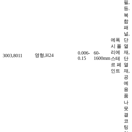
필,
등.
복
합
패
널,
에폭
단
시 폴
열
리에
재,
0.006-
60-
영형,H24
3003,8011
0.15
1600mm
스테
단
르 페
열
인트
재,
공
예
용
품
나
뭇
결
코
팅