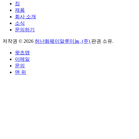
집
제품
회사 소개
소식
문의하기
저작권 © 2026
허난화웨이알루미늄, (주)
판권 소유.
왓츠앱
이메일
문의
맨 위