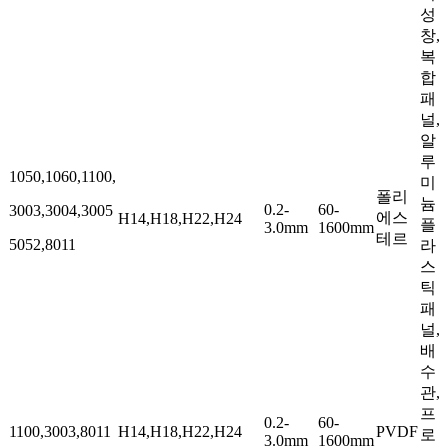
성
창,
복
합
패
널,
알
루
1050,1060,1100,
미
폴리
늄
0.2-
60-
3003,3004,3005
에스
H14,H18,H22,H24
플
3.0mm
1600mm
테르
5052,8011
라
스
틱
패
널,
배
수
관,
프
0.2-
60-
1100,3003,8011
H14,H18,H22,H24
PVDF
로
3.0mm
1600mm