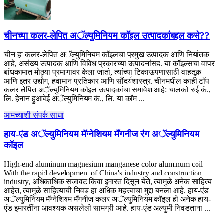
चीनच्या कलर-लेपित अॅल्युमिनियम कॉइल उत्पादकांबद्दल कसे??
चीन हा कलर-लेपित अॅल्युमिनियम कॉइलचा प्रमुख उत्पादक आणि निर्यातक
आहे, असंख्य उत्पादक आणि विविध प्रकारच्या उत्पादनांसह. या कॉइल्सचा वापर
बांधकामात मोठ्या प्रमाणावर केला जातो, त्यांच्या टिकाऊपणासाठी वाहतूक
आणि इतर उद्योग, हवामान प्रतिकार आणि सौंदर्यशास्त्र. चीनमधील काही टॉप
कलर लेपित अॅल्युमिनियम कॉइल उत्पादकांचा समावेश आहे: चालको रुई कं.,
लि. हेनान हुआवेई अॅल्युमिनियम कं., लि. या कॉम ...
आमच्याशी संपर्क साधा
हाय-एंड अॅल्युमिनियम मॅग्नेशियम मॅंगनीज रंग अॅल्युमिनियम
कॉइल
High-end aluminum magnesium manganese color aluminum coil
With the rapid development of China's industry and construction
industry
, अधिकाधिक सजावट किंवा इमारत दिसून येते, त्यामुळे अनेक साहित्य
आहेत, त्यामुळे साहित्याची निवड हा अधिक महत्त्वाचा मुद्दा बनला आहे. हाय-एंड
अॅल्युमिनियम मॅग्नेशियम मॅंगनीज कलर अॅल्युमिनियम कॉइल ही अनेक हाय-
एंड इमारतींना आवश्यक असलेली सामग्री आहे. हाय-एंड अल्युमी निवडताना ...