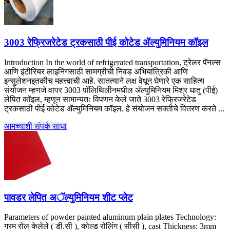
3003 रेफ्रिजरेटेड ट्रकसाठी पीई कोटेड ॲल्युमिनियम कॉइल
Introduction In the world of refrigerated transportation
, ट्रेलर पॅनल्स
आणि इंटीरियर लाइनिंगसाठी सामग्रीची निवड अभियांत्रिकी आणि
इन्सुलेशनइतकीच महत्त्वाची आहे. सातत्याने लक्ष वेधून घेणारे एक साहित्य
संयोजन म्हणजे वापर 3003 पॉलिथिलीनमधील ॲल्युमिनियम मिश्र धातु (पीई)
लेपित कॉइल, म्हणून सामान्यतः विपणन केले जाते 3003 रेफ्रिजरेटेड
ट्रकसाठी पीई कोटेड ॲल्युमिनियम कॉइल. हे संयोजन सक्तीचे वितरण करते ...
आमच्याशी संपर्क साधा
पावडर लेपित अॅल्युमिनियम शीट प्लेट
Parameters of powder painted aluminum plain plates Technology
:
गरम रोल केलेले ( डी.सी ), कोल्ड रोलिंग ( सीसी ),
cast Thickness
: 3
mm