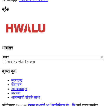
ब्रँड
भाषांतर
भाषांतर संपादित करा
द्रुत दुवा
मुख्यपृष्ठ
उत्पादने
आमच्याबद्दल
बातम्या
आमच्याशी संपर्क साधा
कॉपीराइट © 2026
हेनान हुआवेई अॅल्युमिनियम कं., लि
सर्व हक्क राखीव.