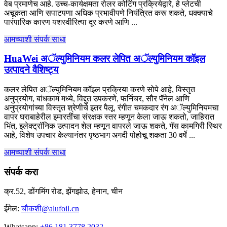
वेब प्रमाणेच आहे. उच्च-कार्यक्षमता रोलर कोटिंग प्रक्रियेद्वारे, हे प्लेटची
अचूकता आणि सपाटपणा अधिक प्रभावीपणे नियंत्रित करू शकते, धक्क्याचे
पारंपारिक कारण यशस्वीरित्या दूर करणे आणि ...
आमच्याशी संपर्क साधा
HuaWei अॅल्युमिनियम कलर लेपित अॅल्युमिनियम कॉइल
उत्पादने वैशिष्ट्य
कलर लेपित अॅल्युमिनियम कॉइल प्रक्रिया करणे सोपे आहे, विस्तृत
अनुप्रयोग, बांधकाम मध्ये, विद्दुत उपकरणे, फर्निचर, सौर पॅनेल आणि
अनुप्रयोगांच्या विस्तृत श्रेणीचे इतर पैलू. रंगीत चमकदार रंग अॅल्युमिनियमचा
वापर घराबाहेरील इमारतींचा संरक्षक स्तर म्हणून केला जाऊ शकतो, जाहिरात
भिंत, इलेक्ट्रॉनिक उत्पादन शेल म्हणून वापरले जाऊ शकते, गॅस कामगिरी स्थिर
आहे, विशेष उपचार केल्यानंतर पृष्ठभाग अगदी पोहोचू शकता 30 वर्षे ...
आमच्याशी संपर्क साधा
संपर्क करा
क्र.52, डोंगमिंग रोड, झेंगझोउ, हेनान, चीन
ईमेल:
चौकशी@alufoil.cn
Whatsapp:
+86 181 3778 2032