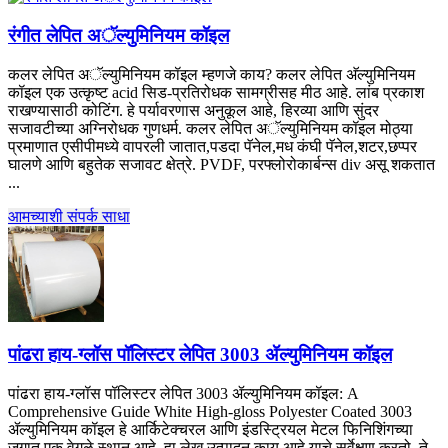
रंगीत लेपित अॅल्युमिनियम कॉइल
कलर लेपित अॅल्युमिनियम कॉइल म्हणजे काय? कलर लेपित अ‍ॅल्युमिनियम
कॉइल एक उत्कृष्ट acid सिड-प्रतिरोधक सामग्रीसह मीठ आहे. लांब प्रकाश
राखण्यासाठी कोटिंग. हे पर्यावरणास अनुकूल आहे, हिरव्या आणि सुंदर
सजावटीच्या अग्निरोधक गुणधर्म. कलर लेपित अॅल्युमिनियम कॉइल मोठ्या
प्रमाणात एसीपीमध्ये वापरली जातात,पडदा पॅनेल,मध कंघी पॅनेल,शटर,छप्पर
घालणे आणि बहुतेक सजावट क्षेत्रे. PVDF, परफ्लोरोकार्बन्स div असू शकतात
...
आमच्याशी संपर्क साधा
पांढरा हाय-ग्लॉस पॉलिस्टर लेपित 3003 ॲल्युमिनियम कॉइल
पांढरा हाय-ग्लॉस पॉलिस्टर लेपित 3003 ॲल्युमिनियम कॉइल:
A
Comprehensive Guide White High-gloss Polyester Coated
3003
ॲल्युमिनियम कॉइल हे आर्किटेक्चरल आणि इंडस्ट्रियल मेटल फिनिशिंगच्या
जगात एक वेगळे स्थान आहे. हा लेख उत्पादन काय आहे याचे सर्वेक्षण करतो, ते