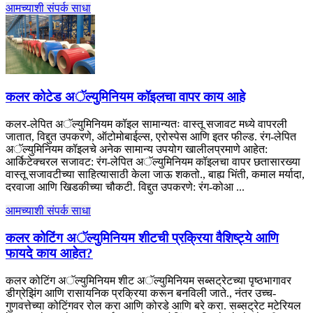
आमच्याशी संपर्क साधा
कलर कोटेड अॅल्युमिनियम कॉइलचा वापर काय आहे
कलर-लेपित अॅल्युमिनियम कॉइल सामान्यतः वास्तू सजावट मध्ये वापरली
जातात, विद्दुत उपकरणे, ऑटोमोबाईल्स, एरोस्पेस आणि इतर फील्ड. रंग-लेपित
अॅल्युमिनियम कॉइलचे अनेक सामान्य उपयोग खालीलप्रमाणे आहेत:
आर्किटेक्चरल सजावट: रंग-लेपित अॅल्युमिनियम कॉइलचा वापर छतासारख्या
वास्तू सजावटीच्या साहित्यासाठी केला जाऊ शकतो., बाह्य भिंती, कमाल मर्यादा,
दरवाजा आणि खिडकीच्या चौकटी. विद्दुत उपकरणे: रंग-कोआ ...
आमच्याशी संपर्क साधा
कलर कोटिंग अॅल्युमिनियम शीटची प्रक्रिया वैशिष्ट्ये आणि
फायदे काय आहेत?
कलर कोटिंग अॅल्युमिनियम शीट अॅल्युमिनियम सब्सट्रेटच्या पृष्ठभागावर
डीग्रेझिंग आणि रासायनिक प्रक्रिया करून बनविली जाते., नंतर उच्च-
गुणवत्तेच्या कोटिंगवर रोल करा आणि कोरडे आणि बरे करा. सब्सट्रेट मटेरियल