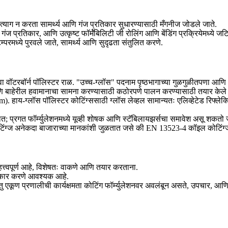
याग न करता सामर्थ्य आणि गंज प्रतिकार सुधारण्यासाठी मँगनीज जोडले जाते.
ा गंज प्रतिकार, आणि उत्कृष्ट फॉर्मॅबिलिटी जी रोलिंग आणि बेंडिंग प्रक्रियेमध्ये जटि
्परमध्ये पुरवले जाते, सामर्थ्य आणि सुदृढता संतुलित करणे.
ा वॉटरबॉर्न पॉलिस्टर राळ. "उच्च-ग्लॉस" पदनाम पृष्ठभागाच्या गुळगुळीतपणा आणि ऑ
 बाहेरील हवामानाचा सामना करण्यासाठी कठोरपणे पालन करण्यासाठी तयार केले आ
हाय-ग्लॉस पॉलिस्टर कोटिंग्ससाठी ग्लॉस लेव्हल सामान्यतः एलिव्हेटेड रिफ्लेक्टि
; प्रगत फॉर्म्युलेशनमध्ये यूव्ही शोषक आणि स्टॅबिलायझर्सचा समावेश असू शकतो ज्
ोटिंग्ज अनेकदा बाजाराच्या मानकांशी जुळतात जसे की EN 13523-4 कॉइल कोटिंग्ज आणि
त्वपूर्ण आहे, विशेषतः वाकणे आणि तयार करताना.
तिकार करणे आवश्यक आहे.
ंतु एकूण प्रणालीची कार्यक्षमता कोटिंग फॉर्म्युलेशनवर अवलंबून असते, उपचार, 