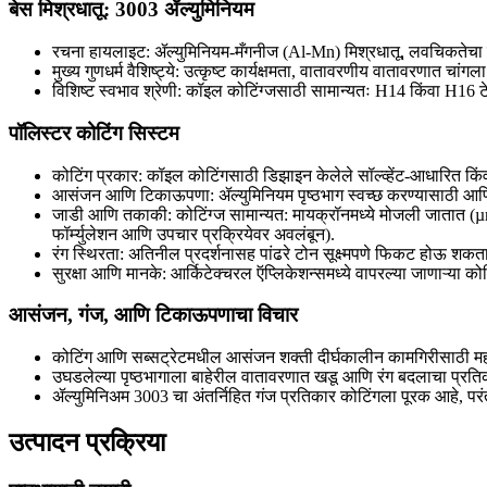
बेस मिश्रधातू: 3003 ॲल्युमिनियम
रचना हायलाइट: ॲल्युमिनियम-मँगनीज (Al-Mn) मिश्रधातू, लवचिकतेचा त्
मुख्य गुणधर्म वैशिष्ट्ये: उत्कृष्ट कार्यक्षमता, वातावरणीय वातावरणात चांगल
विशिष्ट स्वभाव श्रेणी: कॉइल कोटिंग्जसाठी सामान्यतः H14 किंवा H16 टेम
पॉलिस्टर कोटिंग सिस्टम
कोटिंग प्रकार: कॉइल कोटिंगसाठी डिझाइन केलेले सॉल्व्हेंट-आधारित किंव
आसंजन आणि टिकाऊपणा: ॲल्युमिनियम पृष्ठभाग स्वच्छ करण्यासाठी आणि
जाडी आणि तकाकी: कोटिंग्ज सामान्यत: मायक्रॉनमध्ये मोजली जातात (µm). 
फॉर्म्युलेशन आणि उपचार प्रक्रियेवर अवलंबून).
रंग स्थिरता: अतिनील प्रदर्शनासह पांढरे टोन सूक्ष्मपणे फिकट होऊ शकतात
सुरक्षा आणि मानके: आर्किटेक्चरल ऍप्लिकेशन्समध्ये वापरल्या जाणाऱ्या क
आसंजन, गंज, आणि टिकाऊपणाचा विचार
कोटिंग आणि सब्सट्रेटमधील आसंजन शक्ती दीर्घकालीन कामगिरीसाठी महत्
उघडलेल्या पृष्ठभागाला बाहेरील वातावरणात खडू आणि रंग बदलाचा प्र
ॲल्युमिनिअम 3003 चा अंतर्निहित गंज प्रतिकार कोटिंगला पूरक आहे, पर
उत्पादन प्रक्रिया