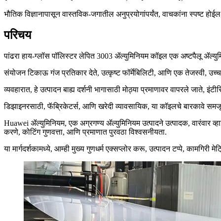
भौतिक विज्ञानापासून वास्तविक-जगातील अनुप्रयोगांपर्यंत, वाचकांना स्पष्ट ह
परिचय
पांढरा हाय-ग्लॉस पॉलिस्टर लेपित 3003 ॲल्युमिनियम कॉइल एक अष्टपैलू ॲल्युम
संयोजन टिकाऊ गंज प्रतिकार देते, उत्कृष्ट फॉर्मेबिलिटी, आणि एक तेजस्वी, उच्
व्यवहारात, हे उत्पादन बाह्य दर्शनी भागासाठी मोठ्या प्रमाणावर वापरले जाते, इ
डिझाइनरसाठी, फॅब्रिकेटर्स, आणि खरेदी व्यावसायिक, या कॉइलचे बारकावे समज
Huawei ॲल्युमिनियम, एक अग्रगण्य ॲल्युमिनियम उत्पादने उत्पादक, वारंवार व्हाई
करणे, कोटिंग गुणवत्ता, आणि प्रमाणात पुरवठा विश्वसनीयता.
या मार्गदर्शकामध्ये, आम्ही मुख्य गुणधर्म एक्सप्लोर करू, उत्पादन टप्पे, कामगिर