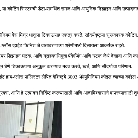
ोईल, या कोटिंग सिस्टमची डेटा-समर्थित समज आणि आधुनिक डिझाइन आणि उत्पादनातील
िनियम बेस मिश्र धातुला टिकाऊसह एकत्र करते, सौंदर्यदृष्ट्या सुखकारक कोटिंग.
च-ग्लॉस व्हाईट फिनिश जे वातावरणाच्या श्रेणीमध्ये दिसायला आकर्षक राहते.
ंटीरियर डिझाइन घटक, आणि ग्राहकाभिमुख पॅकेजिंग आणि घटक जेथे देखावा आणि कार्यप्
ून घेणे टिकाऊपणा अनुकूल करण्यात मदत करते, खर्च, आणि सौंदर्याचा परिणाम.
ट हाय-ग्लॉस पॉलिस्टर लेपित वैशिष्ट्ये 3003 ॲल्युमिनियम कॉइल त्याच्या कॉइल अर
ी मेट्रिक्स, आणि हे उत्पादन निर्दिष्ट करण्यासाठी आणि आत्मविश्वासाने वापरण्यासाठ