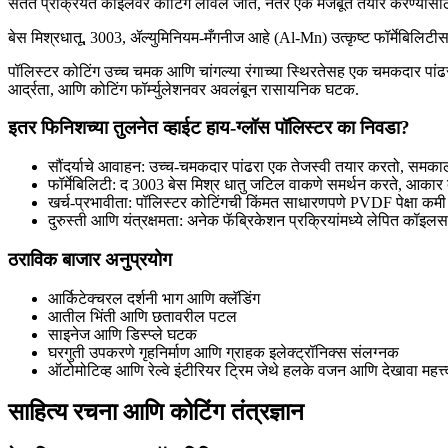
सतत प्रक्रियेत कॉइलवर कोटिंग लावले जाते, नंतर एक मजबूत तयार करण्यासाठी
बेस मिश्रधातू, 3003, ॲल्युमिनियम-मँगनीज आहे (Al-Mn) उत्कृष्ट फॉर्मेबिलिटी
पॉलिस्टर कोटिंग उच्च चमक आणि चांगल्या रंगाच्या स्थिरतेसह एक चमकदार पांढर
आर्द्रता, आणि कोटिंग फॉर्म्युलेशनवर अवलंबून रासायनिक घटक.
इतर फिनिशच्या तुलनेत व्हाईट हाय-ग्लॉस पॉलिस्टर का निवडा?
सौंदर्याचे आवाहन: उच्च-चमकदार पांढरा एक तेजस्वी तयार करतो, समकाल
फॉर्मेबिलिटी: द 3003 बेस मिश्र धातु जटिल वाकणे समर्थन करते, आकार
खर्च-प्रभावीता: पॉलिस्टर कोटिंगची किंमत साधारणपणे PVDF पेक्षा क
दुरुस्ती आणि यंत्रक्षमता: अनेक फॅब्रिकेशन प्रक्रियांमध्ये लेपित क
ठराविक बाजार अनुप्रयोग
आर्किटेक्चरल दर्शनी भाग आणि क्लॅडिंग
आतील भिंती आणि छतावरील पटल
साइनेज आणि डिस्प्ले घटक
घरगुती उपकरणे गृहनिर्माण आणि ग्राहक इलेक्ट्रॉनिक्स संलग्नक
ऑटोमोटिव्ह आणि रेल्वे इंटीरियर ट्रिम जेथे हलके वजन आणि देखावा महत्त्
साहित्य रचना आणि कोटिंग तंत्रज्ञान