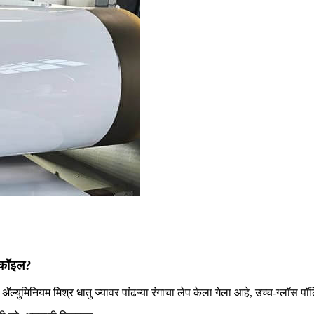
म कॉइल?
युमिनियम मिश्र धातु ज्यावर पांढऱ्या रंगाचा लेप केला गेला आहे, उच्च-ग्लॉस पॉल