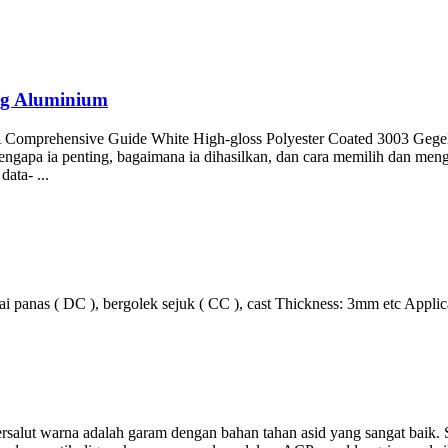
ung Aluminium
 Comprehensive Guide White High-gloss Polyester Coated
3003 Gegel
, mengapa ia penting, bagaimana ia dihasilkan, dan cara memilih dan m
ata- ...
nai panas ( DC ), bergolek sejuk ( CC ),
cast Thickness
: 3
mm etc Applica
alut warna adalah garam dengan bahan tahan asid yang sangat baik. 