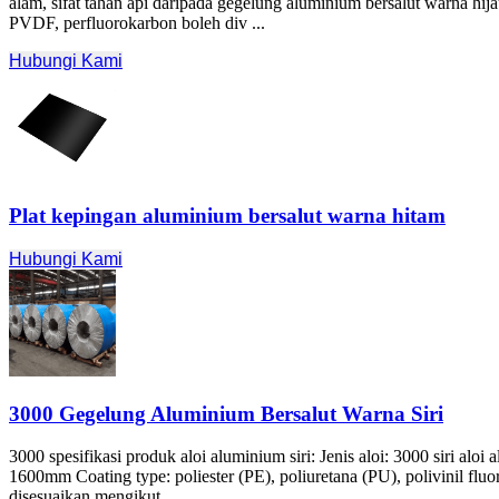
alam, sifat tahan api daripada gegelung aluminium bersalut warna h
PVDF, perfluorokarbon boleh div ...
Hubungi Kami
Plat kepingan aluminium bersalut warna hitam
Hubungi Kami
3000 Gegelung Aluminium Bersalut Warna Siri
3000 spesifikasi produk aloi aluminium siri: Jenis aloi: 3000 siri alo
1600mm Coating type
: poliester (PE), poliuretana (PU), polivinil fl
disesuaikan mengikut ...