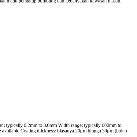
l sikat madu,pengatup,bumbung dan kebanyakan kawasan hiasan.
lan:
typically 0.2mm to 3.0mm Width range
:
typically 600mm to
e available Coating thickness
: biasanya 20μm hingga 30μm (boleh