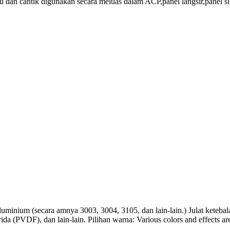
ijau dan cantik digunakan secara meluas dalam ACP,panel langsir,pane
i aluminium (secara amnya 3003, 3004, 3105, dan lain-lain.) Julat keteba
uorida (PVDF), dan lain-lain. Pilihan warna:
Various colors and effects ar