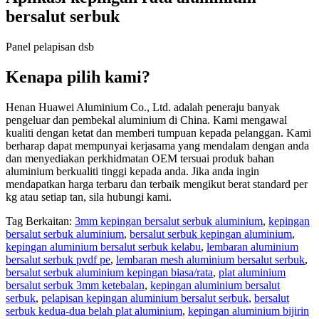
bersalut serbuk
Panel pelapisan dsb
Kenapa pilih kami?
Henan Huawei Aluminium Co., Ltd. adalah peneraju banyak
pengeluar dan pembekal aluminium di China. Kami mengawal
kualiti dengan ketat dan memberi tumpuan kepada pelanggan. Kami
berharap dapat mempunyai kerjasama yang mendalam dengan anda
dan menyediakan perkhidmatan OEM tersuai produk bahan
aluminium berkualiti tinggi kepada anda. Jika anda ingin
mendapatkan harga terbaru dan terbaik mengikut berat standard per
kg atau setiap tan, sila hubungi kami.
Tag Berkaitan:
3mm kepingan bersalut serbuk aluminium
,
kepingan
bersalut serbuk aluminium
,
bersalut serbuk kepingan aluminium
,
kepingan aluminium bersalut serbuk kelabu
,
lembaran aluminium
bersalut serbuk pvdf pe
,
lembaran mesh aluminium bersalut serbuk
,
bersalut serbuk aluminium kepingan biasa/rata
,
plat aluminium
bersalut serbuk 3mm ketebalan
,
kepingan aluminium bersalut
serbuk
,
pelapisan kepingan aluminium bersalut serbuk
,
bersalut
serbuk kedua-dua belah plat aluminium
,
kepingan aluminium bijirin