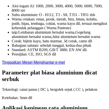
Aloi logam Al: 1000, 2000, 3000, 4000, 5000, 6000, 7000,
8000 siri
Suhu aluminium: O - H112, T3 - S8, T351 - T851 dsb
Warna cetakan: emas, perak, merah, biru, hitam, kelabu,
putih, hijau, tembaga, coklat, warna kayu dll, tersuai mengikut
kehendak pelanggan ( Warna Pantone)
taip:Lembaran aluminium bersalut warna,Gegelung
aluminium bersalut warna,Jalur aluminium bersalut warna
Corak: bijirin kayu, batu marmar, 3d corak, camo dll
Bahagian salutan: sebelah tunggal, kedua-dua pihak
Standard: ASTM B209, GB/T 3880, EN AW dll.
Pensijilan: CE, ISO, SGS dll
Tinggalkan Mesej
Menghantar e-mel
Parameter plat biasa aluminium dicat
serbuk
Teknologi: canai panas ( DC ), bergolek sejuk ( CC ), pelakon
Ketebalan: 3mm dll
Aplikasi kepingan rata aluminium