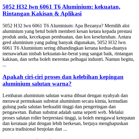
5052 H32 lwn 6061 T6 Aluminium: kekuatan,
Rintangan Kakisan & Aplikasi
5052 H32 lwn 6061 T6 Aluminium: Apa Bezanya? Memilih aloi
aluminium yang betul boleh memberi kesan ketara kepada prestasi
produk anda, kecekapan pembuatan, dan kos keseluruhan. Antara
gred aluminium yang paling banyak digunakan, 5052 H32 lwn
6061 T6 Aluminium sering dibandingkan kerana kedua-duanya
menawarkan nisbah kekuatan-ke-berat yang sangat baik, rintangan
kakisan, dan serba boleh merentas pelbagai industri. Namun begitu,
...
Apakah ciri-ciri proses dan kelebihan kepingan
aluminium salutan warna?
Lembaran aluminium salutan warna dibuat dengan nyahyah dan
merawat permukaan substrat aluminium secara kimia, kemudian
gulung pada salutan berkualiti tinggi dan pengeringan dan
pengawetan. Bahan substrat adalah sama seperti web. Melalui
proses salutan roller berprestasi tinggi, ia boleh mengawal ketepatan
dan kerataan plat dengan lebih berkesan, berjaya menghapuskan
punca tradisional benjolan dan ...