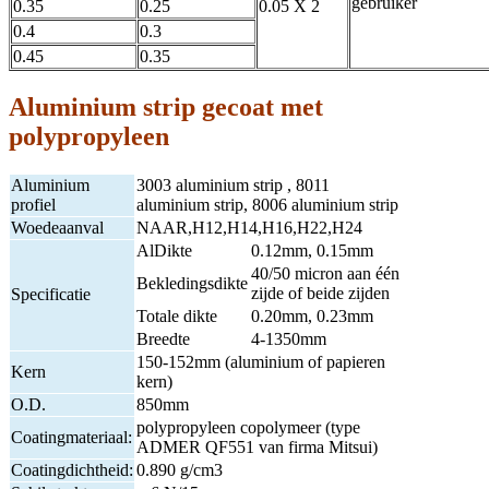
gebruiker
0.35
0.25
0.05 X 2
0.4
0.3
0.45
0.35
Aluminium strip gecoat met
polypropyleen
Aluminium
3003 aluminium strip , 8011
profiel
aluminium strip, 8006 aluminium strip
Woedeaanval
NAAR,H12,H14,H16,H22,H24
AlDikte
0.12mm, 0.15mm
40/50 micron aan één
Bekledingsdikte
zijde of beide zijden
Specificatie
Totale dikte
0.20mm, 0.23mm
Breedte
4-1350mm
150-152mm (aluminium of papieren
Kern
kern)
O.D.
850mm
polypropyleen copolymeer (type
Coatingmateriaal:
ADMER QF551 van firma Mitsui)
Coatingdichtheid:
0.890 g/cm3