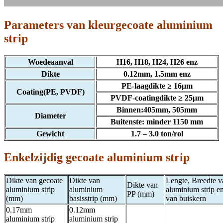
Parameters van kleurgecoate aluminium
strip
Woedeaanval
H16, H18, H24, H26 enz
Dikte
0.12mm, 1.5mm enz
PE-laagdikte ≥ 16μm
Coating(PE, PVDF)
PVDF-coatingdikte ≥ 25μm
Binnen:405mm, 505mm
Diameter
Buitenste: minder 1150 mm
Gewicht
1.7 – 3.0 ton/rol
Enkelzijdig gecoate aluminium strip
Dikte van gecoate
Dikte van
Lengte, Breedte v
Dikte van
aluminium strip
aluminium
aluminium strip e
PP (mm)
(mm)
basisstrip (mm)
van buiskern
0.17mm
0.12mm
aluminium strip
aluminium strip