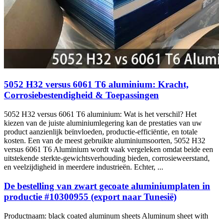
5052 H32 versus 6061 T6 aluminium: Kracht,
Corrosiebestendigheid & Toepassingen
5052 H32 versus 6061 T6 aluminium: Wat is het verschil? Het
kiezen van de juiste aluminiumlegering kan de prestaties van uw
product aanzienlijk beïnvloeden, productie-efficiëntie, en totale
kosten. Een van de meest gebruikte aluminiumsoorten, 5052 H32
versus 6061 T6 Aluminium wordt vaak vergeleken omdat beide een
uitstekende sterkte-gewichtsverhouding bieden, corrosieweerstand,
en veelzijdigheid in meerdere industrieën. Echter, ...
De bestelling van zwart gecoate aluminiumplaten in
productie #10300955 (export naar Tunesië)
Productnaam:
black coated aluminum sheets Aluminum sheet with