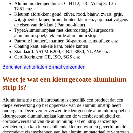
Aluminium temperatuur: O - H112, T3 - Vraag 8, T351 -
T851 enz
Kleuren afdrukken: goud, zilver, rood, blauw, zwart, grijs,
wit, groente, koper, bruin, houten kleur enz, op maat volgens
de eisen van de klant ( Pantone-kleur)
Type:Aluminiumplaat met kleurcoating,Kleurgecoate
aluminium spoel,Gekleurde aluminium strip
Patroon: houtnerf, marmer, 3d-patroon, camouflage enz
Coating kant: enkele kant, beide kanten
Standaard: ASTM B209, GB/T 3880, NL AW enz.
Certificeringen: CE, ISO, SGS enz
Berichten achterlaten
E-mail verzenden
Weet je wat een kleurgecoate aluminium
strip is?
Aluminiumstrip met kleurcoating is eigenlijk een product dat een
diepe verwerking op het oppervlak van de aluminiumstrip heeft
ondergaan. Deze verder verwerkte kleurgecoate aluminium spoel en
kleurgecoate aluminiumplaat kunnen de weersbestendigheid en
corrosieweerstand van de aluminiumplaat en -strip aanzienlijk
verbeteren, en kan in verschillende kleuren worden geverfd om de
decoratieve eigenschappen van het aluminiummateriaal te vergroten.