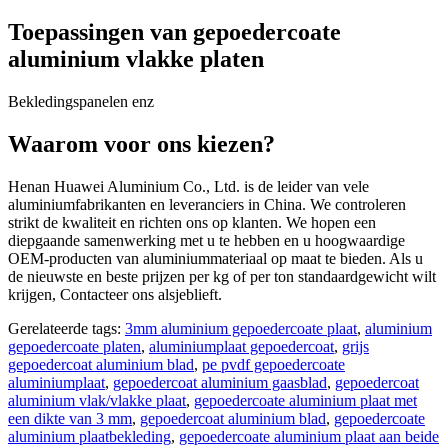
Toepassingen van gepoedercoate
aluminium vlakke platen
Bekledingspanelen enz
Waarom voor ons kiezen?
Henan Huawei Aluminium Co., Ltd. is de leider van vele
aluminiumfabrikanten en leveranciers in China. We controleren
strikt de kwaliteit en richten ons op klanten. We hopen een
diepgaande samenwerking met u te hebben en u hoogwaardige
OEM-producten van aluminiummateriaal op maat te bieden. Als u
de nieuwste en beste prijzen per kg of per ton standaardgewicht wilt
krijgen, Contacteer ons alsjeblieft.
Gerelateerde tags:
3mm aluminium gepoedercoate plaat
,
aluminium
gepoedercoate platen
,
aluminiumplaat gepoedercoat
,
grijs
gepoedercoat aluminium blad
,
pe pvdf gepoedercoate
aluminiumplaat
,
gepoedercoat aluminium gaasblad
,
gepoedercoat
aluminium vlak/vlakke plaat
,
gepoedercoate aluminium plaat met
een dikte van 3 mm
,
gepoedercoat aluminium blad
,
gepoedercoate
aluminium plaatbekleding
,
gepoedercoate aluminium plaat aan beide