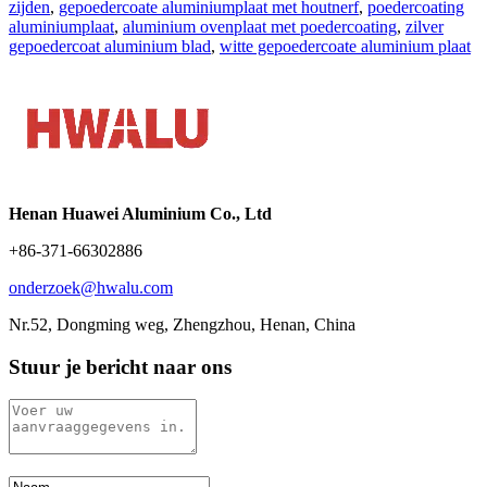
zijden
,
gepoedercoate aluminiumplaat met houtnerf
,
poedercoating
aluminiumplaat
,
aluminium ovenplaat met poedercoating
,
zilver
gepoedercoat aluminium blad
,
witte gepoedercoate aluminium plaat
Henan Huawei Aluminium Co., Ltd
+86-371-66302886
onderzoek@hwalu.com
Nr.52, Dongming weg, Zhengzhou, Henan, China
Stuur je bericht naar ons