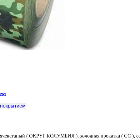
ем
 покрытием
рячекатаный ( ОКРУГ КОЛУМБИЯ ), холодная прокатка ( CC ),
c