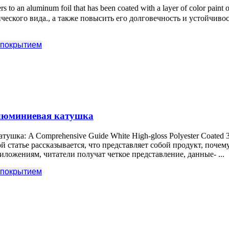
 to an aluminum foil that has been coated with a layer of color paint 
еского вида., а также повысить его долговечность и устойчивос
 покрытием
Алюминиевая катушка
атушка:
A Comprehensive Guide White High-gloss Polyester Coated
3
статье рассказывается, что представляет собой продукт, почему 
ложениям, читатели получат четкое представление, данные- ...
 покрытием