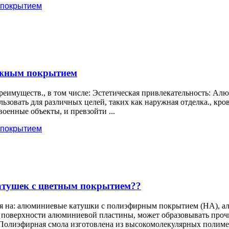
 покрытием
яжным покрытием
еимуществ., в том числе: Эстетическая привлекательность: А
овать для различных целей, таких как наружная отделка., кров
военные объекты, и превзойти ...
 покрытием
атушек с цветным покрытием??
я на: алюминиевые катушки с полиэфирным покрытием (НА), 
 поверхности алюминиевой пластины, может образовывать про
олиэфирная смола изготовлена ​​из высокомолекулярных полиме