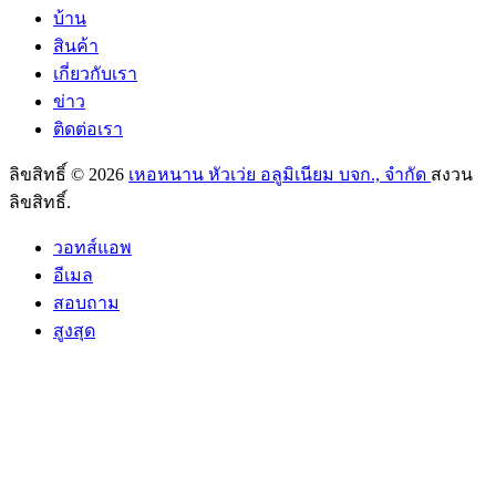
บ้าน
สินค้า
เกี่ยวกับเรา
ข่าว
ติดต่อเรา
ลิขสิทธิ์ © 2026
เหอหนาน หัวเว่ย อลูมิเนียม บจก., จำกัด
สงวน
ลิขสิทธิ์.
วอทส์แอพ
อีเมล
สอบถาม
สูงสุด