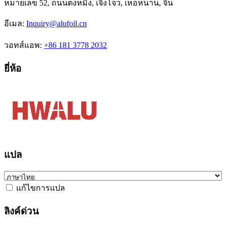
หมายเลข 52, ถนนตงหมิง, เจิ้งโจว, เหอหนาน, จีน
อีเมล:
Inquiry@alufoil.cn
วอทส์แอพ:
+86 181 3778 2032
ยี่ห้อ
แปล
แก้ไขการแปล
ลิงค์ด่วน