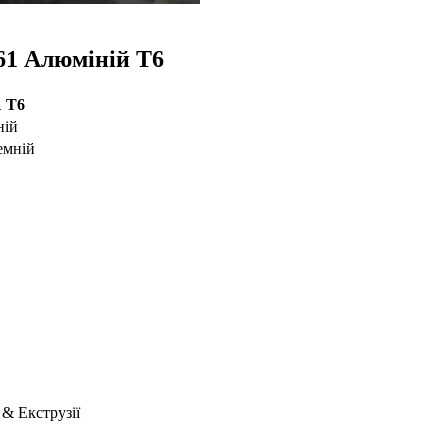
61 Алюміній T6
1 Т6
ній
емній
 & Екструзії