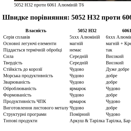
5052 H32 проти 6061 Алюміній T6
Швидке порівняння: 5052 H32 проти 60
Власність
5052 H32
606
Серія сплавів
5xxx Алюміній
6xxx Алюмі
Основні легуючі елементи
магній
магній + Кр
Піддається термічній обробці
немає
так
Сила
Середній
Високий
Твердість
Середній
Високий
Стійкість до корозії
Чудово
Дуже добре
Морська продуктивність
Чудово
добре
Зварюваність
Чудово
добре
Оброблюваність
ярмарок
Чудово
Формованість
Чудово
добре
Продуктивність ЧПК
ярмарок
Чудово
Виготовлення листового металу
Чудово
добре
Структурні програми
Помірний
Чудово
Типові продукти
Аркуш & Тарілка
Тарілка, Бар