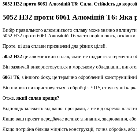
5052 H32 проти 6061 Алюміній T6: Сила, Стійкість до корозі
5052 H32 проти 6061 Алюміній T6: Яка 
Вибір правильного алюмінієвого сплаву може значно вплинути 
5052 H32 проти 6061 Алюміній T6 часто порівнюють, оскільки оби
Проте, ці два сплави призначені для різних цілей.
5052 H32
це алюмінієвий сплав, який не піддається термічній об
Він зазвичай використовується в морському обладнанні, виготов
6061 Т6
, з іншого боку, це термічно оброблений конструкційний
Він широко використовується в обробці з ЧПУ, структурні карк
Отже,
який сплав краще?
Відповідь залежить від вашої програми, а не від окремої властив
Якщо ваш проект передбачає велике згинання, зварювання, або
Якщо потрібна більша міцність конструкції, точна обробка, або