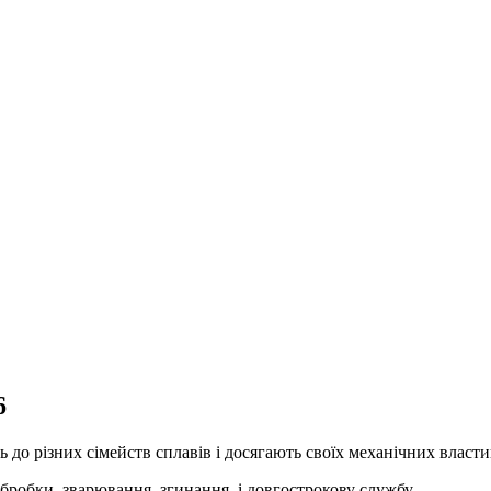
6
 до різних сімейств сплавів і досягають своїх механічних влас
бробки, зварювання, згинання, і довгострокову службу.