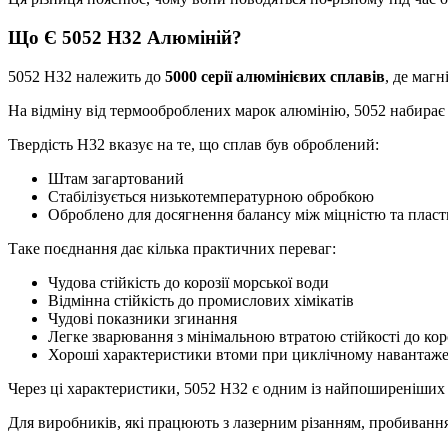
Що Є 5052 H32 Алюміній?
5052 H32 належить до
5000 серії алюмінієвих сплавів
, де маг
На відміну від термооброблених марок алюмінію, 5052 набирає
Твердість H32 вказує на те, що сплав був оброблений:
Штам загартований
Стабілізується низькотемпературною обробкою
Оброблено для досягнення балансу між міцністю та плас
Таке поєднання дає кілька практичних переваг:
Чудова стійкість до корозії морської води
Відмінна стійкість до промислових хімікатів
Чудові показники згинання
Легке зварювання з мінімальною втратою стійкості до коро
Хороші характеристики втоми при циклічному навантаже
Через ці характеристики, 5052 H32 є одним із найпоширеніших 
Для виробників, які працюють з лазерним різанням, пробивання