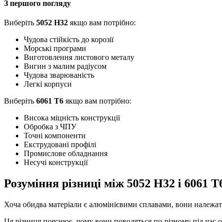
З першого погляду
Виберіть
5052 H32
якщо вам потрібно:
Чудова стійкість до корозії
Морські програми
Виготовлення листового металу
Вигин з малим радіусом
Чудова зварюваність
Легкі корпуси
Виберіть
6061 Т6
якщо вам потрібно:
Висока міцність конструкції
Обробка з ЧПУ
Точні компоненти
Екструдовані профілі
Промислове обладнання
Несучі конструкції
Розуміння різниці між 5052 H32 і 6061 Т
Хоча обидва матеріали є алюмінієвими сплавами, вони належать
Ця різниця пояснює, чому вони поводяться по-різному під час о