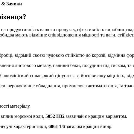
ї & Заявки
різниця?
на продуктивність вашого продукту, ефективність виробництва, 
два мають відмінне співвідношення міцності та ваги, стійкість до
робці, відомий своєю чудовою стійкістю до корозії, відмінна фор
лення листового металу, паливні баки, посудини під тиском, та 
 алюмінієвий сплав, який цінується за його високу міцність, відм
аси, аерокосмічне обладнання, промислова автоматизація, та тра
ості матеріалу.
 вплив морської води,
5052 H32
зазвичай є кращим варіантом.
 несучі характеристики,
6061 Т6
загалом кращий вибір.