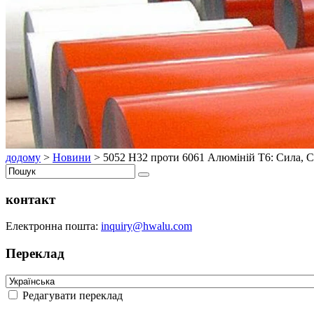
додому
>
Новини
>
5052 H32 проти 6061 Алюміній T6: Сила, Ст
контакт
Електронна пошта:
inquiry@hwalu.com
Переклад
Редагувати переклад