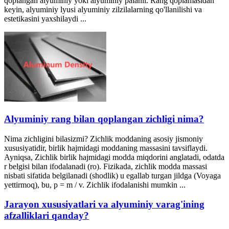
qoplangan alyuminiy yoki alyuminiy palanli. Rang qoplamasidan
keyin, alyuminiy lyusi alyuminiy zilzilalarning qo'llanilishi va
estetikasini yaxshilaydi ...
Alyuminiy rang bilan qoplangan zichligi nima?
Nima zichligini bilasizmi? Zichlik moddaning asosiy jismoniy
xususiyatidir, birlik hajmidagi moddaning massasini tavsiflaydi.
Ayniqsa, Zichlik birlik hajmidagi modda miqdorini anglatadi, odatda
r belgisi bilan ifodalanadi (ro). Fizikada, zichlik modda massasi
nisbati sifatida belgilanadi (shodlik) u egallab turgan jildga (Voyaga
yettirmoq), bu, p = m / v. Zichlik ifodalanishi mumkin ...
Jarayon xususiyatlari va alyuminiy varag'ining
afzalliklari qanday?