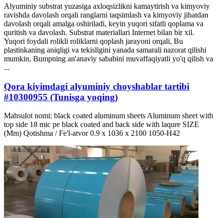
Alyuminiy substrat yuzasiga axloqsizlikni kamaytirish va kimyoviy
ravishda davolash orqali ranglarni taqsimlash va kimyoviy jihatdan
davolash orqali amalga oshiriladi, keyin yuqori sifatli qoplama va
quritish va davolash. Substrat materiallari Internet bilan bir xil.
Yuqori foydali rolikli roliklarni qoplash jarayoni orqali, Bu
plastinkaning aniqligi va tekisligini yanada samarali nazorat qilishi
mumkin, Bumpning an'anaviy sababini muvaffaqiyatli yo'q qilish va
...
Qora kiyimdagi alyuminiy choyshablar tartibi
#10300955 (Tunisga yoqing)
Mahsulot nomi:
black coated aluminum sheets Aluminum sheet with
top side
18
mic pe black coated and back side with laqure SIZE
(Mm) Qotishma / Fe'l-atvor 0.9 x 1036 x 2100 1050-H42