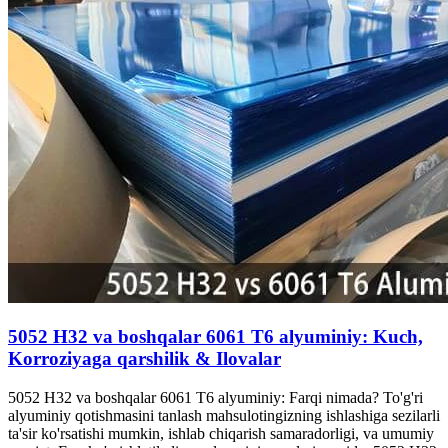
5052 H32 va boshqalar 6061 T6 alyuminiy: Kuch,
Korroziyaga qarshilik & Ilovalar
5052 H32 va boshqalar 6061 T6 alyuminiy: Farqi nimada? To'g'ri
alyuminiy qotishmasini tanlash mahsulotingizning ishlashiga sezilarli
ta'sir ko'rsatishi mumkin, ishlab chiqarish samaradorligi, va umumiy