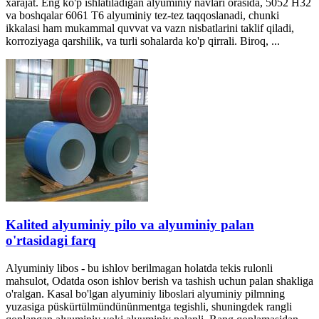
xarajat. Eng ko'p ishlatiladigan alyuminiy navlari orasida, 5052 H32
va boshqalar 6061 T6 alyuminiy tez-tez taqqoslanadi, chunki
ikkalasi ham mukammal quvvat va vazn nisbatlarini taklif qiladi,
korroziyaga qarshilik, va turli sohalarda ko'p qirrali. Biroq, ...
Kalited alyuminiy pilo va alyuminiy palan
o'rtasidagi farq
Alyuminiy libos - bu ishlov berilmagan holatda tekis rulonli
mahsulot, Odatda oson ishlov berish va tashish uchun palan shakliga
o'ralgan. Kasal bo'lgan alyuminiy liboslari alyuminiy pilmning
yuzasiga püskürtülmündününmentga tegishli, shuningdek rangli