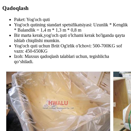
Qadoqlash
Paket: Yog'och quti
Yog'och qutining standart spetsifikatsiyasi: Uzunlik * Kenglik
* Balandlik = 1,4 m * 1,3 m * 0,8 m
Bir marta kerak,yog'och quti o'lchami kerak bo'lganda qayta
ishlab chiqilishi mumkin.
Yog'och quti uchun Brüt Og'irlik o'lchovi: 500-700KG sof
vazn: 450-650KG
Izoh: Maxsus qadoqlash talablari uchun, tegishlicha
qo‘shiladi.