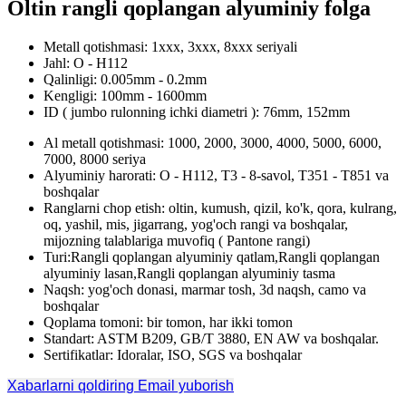
Oltin rangli qoplangan alyuminiy folga
Metall qotishmasi: 1xxx, 3xxx, 8xxx seriyali
Jahl: O - H112
Qalinligi: 0.005mm - 0.2mm
Kengligi: 100mm - 1600mm
ID ( jumbo rulonning ichki diametri ): 76mm, 152mm
Al metall qotishmasi: 1000, 2000, 3000, 4000, 5000, 6000,
7000, 8000 seriya
Alyuminiy harorati: O - H112, T3 - 8-savol, T351 - T851 va
boshqalar
Ranglarni chop etish: oltin, kumush, qizil, ko'k, qora, kulrang,
oq, yashil, mis, jigarrang, yog'och rangi va boshqalar,
mijozning talablariga muvofiq ( Pantone rangi)
Turi:Rangli qoplangan alyuminiy qatlam,Rangli qoplangan
alyuminiy lasan,Rangli qoplangan alyuminiy tasma
Naqsh: yog'och donasi, marmar tosh, 3d naqsh, camo va
boshqalar
Qoplama tomoni: bir tomon, har ikki tomon
Standart: ASTM B209, GB/T 3880, EN AW va boshqalar.
Sertifikatlar: Idoralar, ISO, SGS va boshqalar
Xabarlarni qoldiring
Email yuborish