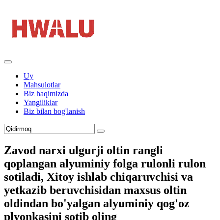
Uy
Mahsulotlar
Biz haqimizda
Yangiliklar
Biz bilan bog'lanish
Zavod narxi ulgurji oltin rangli
qoplangan alyuminiy folga rulonli rulon
sotiladi, Xitoy ishlab chiqaruvchisi va
yetkazib beruvchisidan maxsus oltin
oldindan bo'yalgan alyuminiy qog'oz
plyonkasini sotib oling