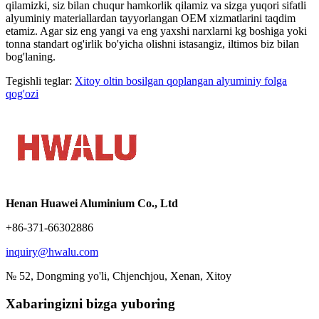
qilamizki, siz bilan chuqur hamkorlik qilamiz va sizga yuqori sifatli
alyuminiy materiallardan tayyorlangan OEM xizmatlarini taqdim
etamiz. Agar siz eng yangi va eng yaxshi narxlarni kg boshiga yoki
tonna standart og'irlik bo'yicha olishni istasangiz, iltimos biz bilan
bog'laning.
Tegishli teglar:
Xitoy oltin bosilgan qoplangan alyuminiy folga
qog'ozi
Henan Huawei Aluminium Co., Ltd
+86-371-66302886
inquiry@hwalu.com
№ 52, Dongming yo'li, Chjenchjou, Xenan, Xitoy
Xabaringizni bizga yuboring