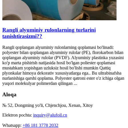
Rangli alyuminiy rulonlarning turlarini
tanishtirasizmi??
Rangli qoplangan alyuminiy rulonlarning qoplamasi bo'linadi:
polyester bilan qoplangan alyuminiy rulolar (PE), florokarbon bilan
qoplangan alyuminiy rulolar (PVDF). Alyuminiy plastinka yuzasini
ko'p marta pishirish natijasida hosil bo'lgan poliester qoplamasi
mustahkam yopishgan uzluksiz hosil bo'lishi mumkin Qattiq
plyonkalar himoya dekorativ xususiyatlarga ega.. Bu ultrabinafsha
nurlanishiga qarshi qoplama. Polyester qatroni ester o'z ichiga olgan
yuqori molekulyar polimerdan qilingan ...
Aloqa
№ 52, Dongming yo'li, Chjenchjou, Xenan, Xitoy
Elektron pochta:
inquiry@alufoil.cn
Whatsapp:
+86 181 3778 2032