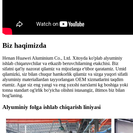
Biz haqimizda
Henan Huawei Aluminium Co., Ltd. Xitoyda ko'plab alyuminiy
ishlab chiqaruvchilar va etkazib beruvchilarning etakchisi. Biz
sifatni qat'iy nazorat qilamiz va mijozlarga e'tibor qaratamiz. Umid
qilamizki, siz bilan chuqur hamkorlik qilamiz va sizga yuqori sifatli
alyuminiy materiallardan tayyorlangan OEM xizmatlarini taqdim
etamiz. Agar siz eng yangi va eng yaxshi narxlarni kg boshiga yoki
tonna standart og'irlik bo'yicha olishni istasangiz, iltimos biz bilan
bog'laning.
Alyuminiy folga ishlab chiqarish liniyasi