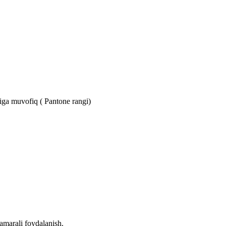
ariga muvofiq ( Pantone rangi)
amarali foydalanish.