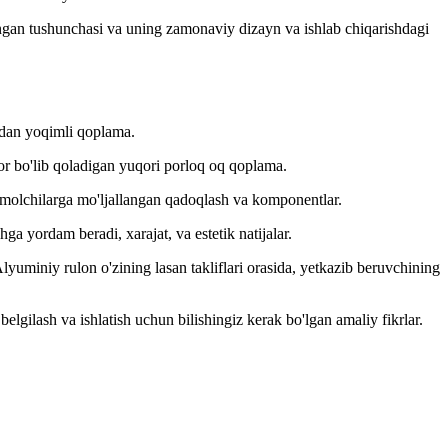
angan tushunchasi va uning zamonaviy dizayn va ishlab chiqarishdagi
atdan yoqimli qoplama.
or bo'lib qoladigan yuqori porloq oq qoplama.
e'molchilarga mo'ljallangan qadoqlash va komponentlar.
ga yordam beradi, xarajat, va estetik natijalar.
yuminiy rulon o'zining lasan takliflari orasida, yetkazib beruvchining
elgilash va ishlatish uchun bilishingiz kerak bo'lgan amaliy fikrlar.