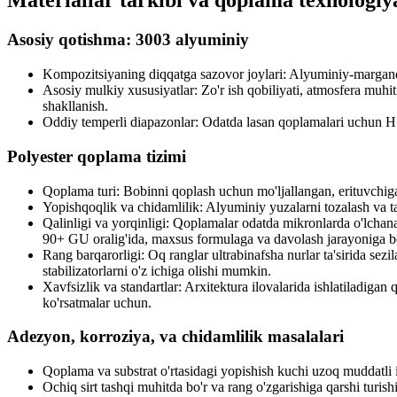
Materiallar tarkibi va qoplama texnologiy
Asosiy qotishma: 3003 alyuminiy
Kompozitsiyaning diqqatga sazovor joylari: Alyuminiy-margane
Asosiy mulkiy xususiyatlar: Zo'r ish qobiliyati, atmosfera muh
shakllanish.
Oddiy temperli diapazonlar: Odatda lasan qoplamalari uchun H
Polyester qoplama tizimi
Qoplama turi: Bobinni qoplash uchun mo'ljallangan, erituvchiga a
Yopishqoqlik va chidamlilik: Alyuminiy yuzalarni tozalash va t
Qalinligi va yorqinligi: Qoplamalar odatda mikronlarda o'lchana
90+ GU oralig'ida, maxsus formulaga va davolash jarayoniga bo
Rang barqarorligi: Oq ranglar ultrabinafsha nurlar ta'sirida sezi
stabilizatorlarni o'z ichiga olishi mumkin.
Xavfsizlik va standartlar: Arxitektura ilovalarida ishlatiladiga
ko'rsatmalar uchun.
Adezyon, korroziya, va chidamlilik masalalari
Qoplama va substrat o'rtasidagi yopishish kuchi uzoq muddatli 
Ochiq sirt tashqi muhitda bo'r va rang o'zgarishiga qarshi turish