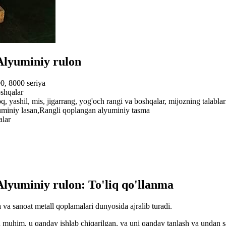
 Alyuminiy rulon
0, 8000 seriya
oshqalar
 oq, yashil, mis, jigarrang, yog'och rangi va boshqalar, mijozning talabl
uminiy lasan,Rangli qoplangan alyuminiy tasma
alar
Alyuminiy rulon: To'liq qo'llanma
va sanoat metall qoplamalari dunyosida ajralib turadi.
muhim, u qanday ishlab chiqarilgan, va uni qanday tanlash va undan s