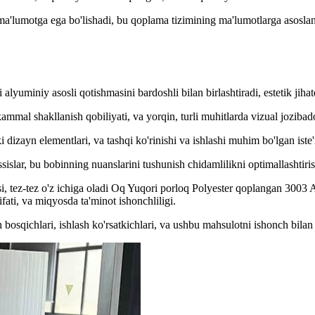
 ma'lumotga ega bo'lishadi, bu qoplama tizimining ma'lumotlarga asosl
alyuminiy asosli qotishmasini bardoshli bilan birlashtiradi, estetik jih
mal shakllanish qobiliyati, va yorqin, turli muhitlarda vizual jozibad
 dizayn elementlari, va tashqi ko'rinishi va ishlashi muhim bo'lgan ist
islar, bu bobinning nuanslarini tushunish chidamlilikni optimallashtirish
, tez-tez o'z ichiga oladi Oq Yuqori porloq Polyester qoplangan 3003 Al
ifati, va miqyosda ta'minot ishonchliligi.
bosqichlari, ishlash ko'rsatkichlari, va ushbu mahsulotni ishonch bilan b