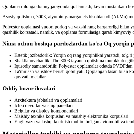
Qoplama rulonga doimiy jarayonda qo'llaniladi, keyin mustahkam hosi
Asosiy qotishma, 3003, alyuminiy-marganets hisoblanadi (Al-Mn) muka
Polyester qoplamasi yuqori porloq va yaxshi rang barqarorligi bilan y
qarshilik ko'rsatadi, namlik, va qoplama formulasiga qarab kimyoviy o
Nima uchun boshqa pardozlardan ko'ra Oq yorqin po
Estetik jozibadorlik: Yorqin oq rang yorqinlikni yaratadi, to'g'ri
Shakllanuvchanlik: The 3003 tayanch qotishma murakkab egilish
Iqtisodiy samaradorlik: Polyester qoplamalar odatda PVDFdan kamr
Ta'mirlash va ishlov berish qobiliyati: Qoplangan lasan bilan ko'
quvvatli metallar.
Oddiy bozor ilovalari
Arxitektura jabhalari va qoplamalari
Ichki devorlar va ship panellari
Belgilar va displey komponentlari
Maishiy texnika korpuslari va maishiy elektronika korpuslari
Engil vazn va tashqi ko'rinish muhim bo'lgan avtomobil va temir