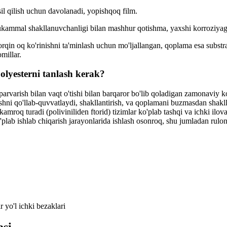
l qilish uchun davolanadi, yopishqoq film.
mmal shakllanuvchanligi bilan mashhur qotishma, yaxshi korroziyaga q
orqin oq ko'rinishni ta'minlash uchun mo'ljallangan, qoplama esa substra
millar.
lyesterni tanlash kerak?
 parvarish bilan vaqt o'tishi bilan barqaror bo'lib qoladigan zamonaviy ko
ni qo'llab-quvvatlaydi, shakllantirish, va qoplamani buzmasdan shaklla
oq turadi (poliviniliden ftorid) tizimlar ko'plab tashqi va ichki iloval
plab ishlab chiqarish jarayonlarida ishlash osonroq, shu jumladan rulonn
 yo'l ichki bezaklari