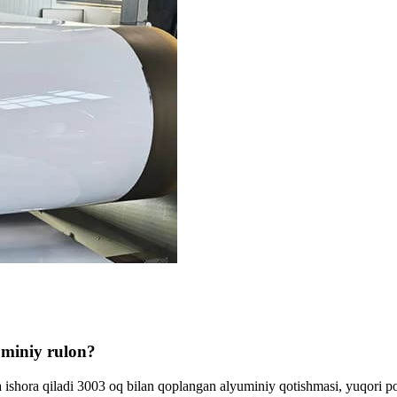
uminiy rulon?
 ishora qiladi 3003 oq bilan qoplangan alyuminiy qotishmasi, yuqori po