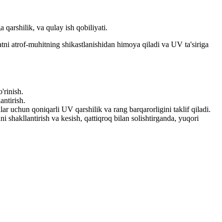
arshilik, va qulay ish qobiliyati.
tni atrof-muhitning shikastlanishidan himoya qiladi va UV ta'siriga
'rinish.
ntirish.
ar uchun qoniqarli UV qarshilik va rang barqarorligini taklif qiladi.
i shakllantirish va kesish, qattiqroq bilan solishtirganda, yuqori