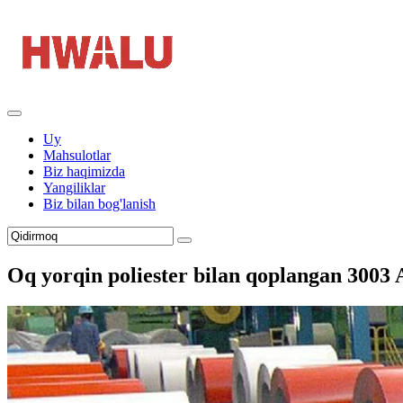
Uy
Mahsulotlar
Biz haqimizda
Yangiliklar
Biz bilan bog'lanish
Oq yorqin poliester bilan qoplangan 3003