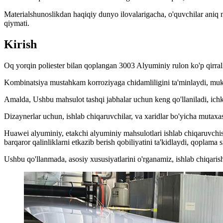
Materialshunoslikdan haqiqiy dunyo ilovalarigacha, o'quvchilar aniq
qiymati.
Kirish
Oq yorqin poliester bilan qoplangan 3003 Alyuminiy rulon ko'p qirrali 
Kombinatsiya mustahkam korroziyaga chidamliligini ta'minlaydi, mukam
Amalda, Ushbu mahsulot tashqi jabhalar uchun keng qo'llaniladi, ichki
Dizaynerlar uchun, ishlab chiqaruvchilar, va xaridlar bo'yicha mutaxass
Huawei alyuminiy, etakchi alyuminiy mahsulotlari ishlab chiqaruvchisi
barqaror qalinliklarni etkazib berish qobiliyatini ta'kidlaydi, qoplama s
Ushbu qo'llanmada, asosiy xususiyatlarini o'rganamiz, ishlab chiqarish 