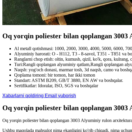
Oq yorqin poliester bilan qoplangan 3003
Al metall qotishmasi: 1000, 2000, 3000, 4000, 5000, 6000, 700
Alyuminiy harorati: O - H112, T3 - 8-savol, T351 - T851 va b
Ranglarni chop etish: oltin, kumush, qizil, ko'k, qora, kulrang,
Turi:Rangli qoplangan alyuminiy qatlam,Rangli qoplangan aly
Naqsh: yog'och donasi, marmar tosh, 3d naqsh, camo va boshq
Qoplama tomoni: bir tomon, har ikki tomon
Standart: ASTM B209, GB/T 3880, EN AW va boshqalar.
Sertifikatlar: Idoralar, ISO, SGS va boshqalar
Xabarlarni qoldiring
Email yuborish
Oq yorqin poliester bilan qoplangan 3003 
Oq yorqin poliester bilan qoplangan 3003 Alyuminiy rulon arxitektura 
Ushbu maqolada mahsulot nima ekanligini ko'rib chiqadi, nima uchun 