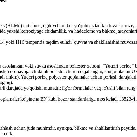
asi
ts (Al-Mn) qotishma, egiluvchanlikni yo'qotmasdan kuch va korroziyaga
itida yaxshi korroziyaga chidamlilik, va haddeleme va bükme jarayonla
14 yoki H16 temperida taqdim etiladi, quvvat va shakllanishni muvozan
soslangan yoki suvga asoslangan poliester qatroni. "Yuqori porloq" belgis
ashqi ob-havoga chidamli bo'lish uchun mo'ljallangan, shu jumladan UV t
di (mkm). Yuqori porloq polyester qoplamalar uchun porlash darajalari 
g'liq).
larli darajada yo'qolishi mumkin; ilg'or formulalar vaqt o'tishi bilan ra
n qoplamalar ko'pincha EN kabi bozor standartlariga mos keladi 13523-4 ru
ishlash uchun juda muhimdir, ayniqsa, bükme va shakllantirish paytida.
i kerak.