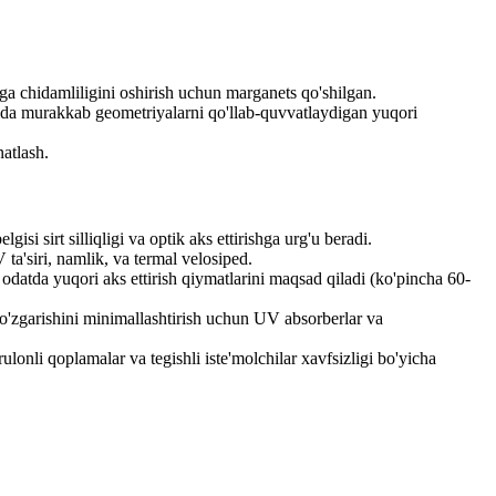
 chidamliligini oshirish uchun marganets qo'shilgan.
rida murakkab geometriyalarni qo'llab-quvvatlaydigan yuqori
atlash.
i sirt silliqligi va optik aks ettirishga urg'u beradi.
a'siri, namlik, va termal velosiped.
odatda yuqori aks ettirish qiymatlarini maqsad qiladi (ko'pincha 60-
ng o'zgarishini minimallashtirish uchun UV absorberlar va
lonli qoplamalar va tegishli iste'molchilar xavfsizligi bo'yicha