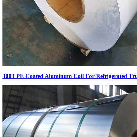
3003
PE Coated Aluminum Coil For Refrigerated Tr