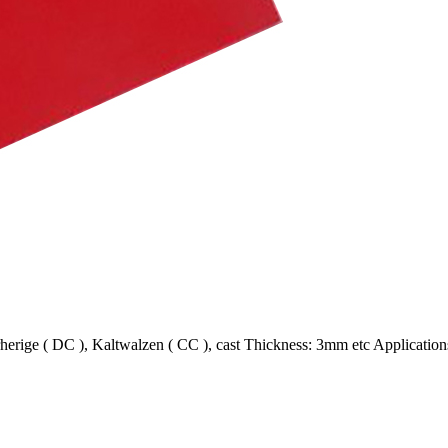
rherige ( DC ), Kaltwalzen ( CC ),
cast Thickness
: 3
mm etc Applications