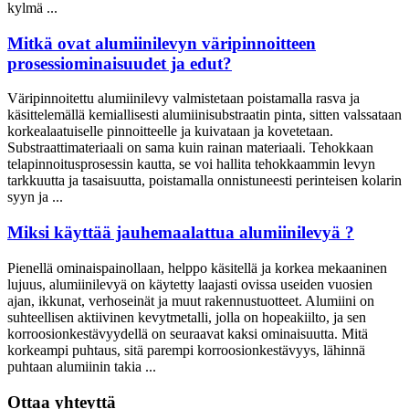
kylmä ...
Mitkä ovat alumiinilevyn väripinnoitteen
prosessiominaisuudet ja edut?
Väripinnoitettu alumiinilevy valmistetaan poistamalla rasva ja
käsittelemällä kemiallisesti alumiinisubstraatin pinta, sitten valssataan
korkealaatuiselle pinnoitteelle ja kuivataan ja kovetetaan.
Substraattimateriaali on sama kuin rainan materiaali. Tehokkaan
telapinnoitusprosessin kautta, se voi hallita tehokkaammin levyn
tarkkuutta ja tasaisuutta, poistamalla onnistuneesti perinteisen kolarin
syyn ja ...
Miksi käyttää jauhemaalattua alumiinilevyä ?
Pienellä ominaispainollaan, helppo käsitellä ja korkea mekaaninen
lujuus, alumiinilevyä on käytetty laajasti ovissa useiden vuosien
ajan, ikkunat, verhoseinät ja muut rakennustuotteet. Alumiini on
suhteellisen aktiivinen kevytmetalli, jolla on hopeakiilto, ja sen
korroosionkestävyydellä on seuraavat kaksi ominaisuutta. Mitä
korkeampi puhtaus, sitä parempi korroosionkestävyys, lähinnä
puhtaan alumiinin takia ...
Ottaa yhteyttä