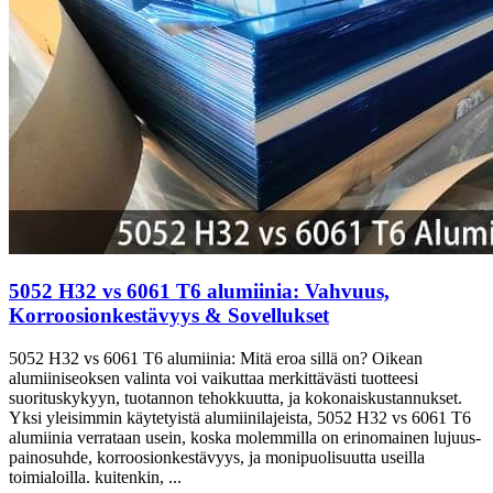
5052 H32 vs 6061 T6 alumiinia: Vahvuus,
Korroosionkestävyys & Sovellukset
5052 H32 vs 6061 T6 alumiinia: Mitä eroa sillä on? Oikean
alumiiniseoksen valinta voi vaikuttaa merkittävästi tuotteesi
suorituskykyyn, tuotannon tehokkuutta, ja kokonaiskustannukset.
Yksi yleisimmin käytetyistä alumiinilajeista, 5052 H32 vs 6061 T6
alumiinia verrataan usein, koska molemmilla on erinomainen lujuus-
painosuhde, korroosionkestävyys, ja monipuolisuutta useilla
toimialoilla. kuitenkin, ...