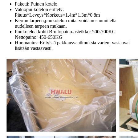
Paketti: Puinen kotelo
Vakiopuukotelon erittely:
Pituus*Leveys*Korkeus=1,4m*1,3m*0,8m
Kerran tarpeen,puukotelon mitat voidaan suunnitella
uudelleen tarpeen mukaan.
Puukoteloa kohti Bruttopaino-asteikko: 500-700KG
Nettopaino: 450-650KG
Huomautus: Erityisiä pakkausvaatimuksia varten, vastaavat
lisätään vastaavasti.