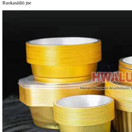
Ruokasäiliö jne