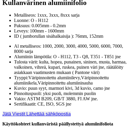
Kullanvärinen alumiinifolio
Metalliseos: 1xxx, 3xxx, 8xxx sarja
Luonne: O - H112
Paksuus: 0.005mm - 0.2mm
Leveys: 100mm - 1600mm
ID ( jumborullan sisähalkaisija ): 76mm, 152mm
Al metalliseos: 1000, 2000, 3000, 4000, 5000, 6000, 7000,
8000 sarja
Alumiinin lämpötila: O - H112, T3 - Q8, T351 - T851 jne
Tulosta värit: kulta, hopea, punainen, sininen, musta, harmaa,
valkoinen, vihreä, kupari, ruskea, puinen väri jne, räätälöity
asiakkaan vaatimusten mukaan ( Pantone väri)
Tyyppi:Väripinnoitettu alumiinilevy,Väripinnoitettu
alumiinikela,Väripinnoitettu alumiininauha
Kuvio: puun syyt, marmori kivi, 3d kuvio, camo jne
Pinnoituspuoli: yksi puoli, molemmin puolin
Vakio: ASTM B209, GB/T 3880, FI AW jne.
Sertifikaatit: CE, ISO, SGS jne
Jätä Viestit
Lähettää sähköpostia
Käyttökohteet kullanväristä päällystettyä alumiinifoliota