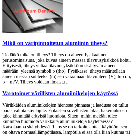
Mikä on väripinnoitetun alumiinin tiheys?
Tiedätkö mikä on tiheys? Tiheys on aineen fysikaalinen
perusominaisuus, joka kuvaa aineen massaa tilavuusyksikköä kohti.
Erityisesti, tiheys viittaa tilavuusyksikköön sisältyvän aineen
määrään, yleensä symboli ρ (rho). Fysiikassa, tiheys määritellään
aineen massan suhteeksi (m) sen varaamaan tilavuuteen (V), tuo on,
ρ = m/V. Tiheys voidaan ilmaista ...
Varotoimet värillisten alumiinikelojen käytössä
Värikkäiden alumiinikelojen hienosta pinnasta ja laadusta on tullut
paras valinta käyttäjille. Erilaisten sovellusten takia, hakemukseen
tulee kiinnittää erityistä huomiota. Sitten, mihin meidän tulee
kiinnittää huomiota värikkäitä alumiinikeloja käytettäessä?
Katsotaanpa sitä yhdessä. 1.Jos se on tarkoitus ottaa käyttöön, sen
on oltava normaalilämpötilassa, lämpötila ei saa olla liian kuuma tai