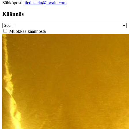
Sähköposti:
tiedustelu@hwalu.com
Käännös
Muokkaa käännöstä