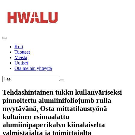
Koti
Tuotteet
Meistä
Uutiset
Ota meihin yhteyttä
Tehdashintainen tukku kullanväriseksi
pinnoitettu alumiinifoliojumb rulla
myytävänä, Osta mittatilaustyönä
kultainen esimaalattu
alumiinipaperikalvo kiinalaiselta
valmistajalta ja toimittajalta