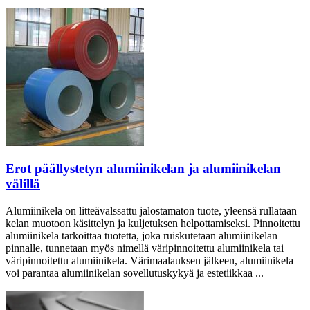
Erot päällystetyn alumiinikelan ja alumiinikelan
välillä
Alumiinikela on litteävalssattu jalostamaton tuote, yleensä rullataan
kelan muotoon käsittelyn ja kuljetuksen helpottamiseksi. Pinnoitettu
alumiinikela tarkoittaa tuotetta, joka ruiskutetaan alumiinikelan
pinnalle, tunnetaan myös nimellä väripinnoitettu alumiinikela tai
väripinnoitettu alumiinikela. Värimaalauksen jälkeen, alumiinikela
voi parantaa alumiinikelan sovellutuskykyä ja estetiikkaa ...