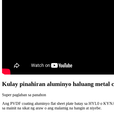
Kulay pinahiran aluminyo haluang metal co
Super paglaban sa panahon
Ang PVDF coating aluminyo flat sheet plate batay sa HYL0 o KYNA
sa mainit na sikat ng araw o ang malamig na hangin at niyebe.