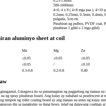
0.25-1.8mm
500-1600mm
4×6, 4 x 8 ( 4×8 mga paa ), 4×10 p
0.2mm, 0.25mm, 0.3mm, 0.4mm, 
pulgada, 5cm etc
Pinahiran ng pulbos, PVDF coat, P
pinahiran 1 gilid o 2 mga gilid)
ran aluminyo sheet at coil
Mn
Mg
Zn
≤0.05
≤0.05
≤0.05
≤0.05
/
≤0.10
0.3-0.8
0.2-0.8
0.40
baw
 ginagamot, Ginagawa ito sa pamamagitan ng paggulong ng mataas na ka
a na ng spray pinahiran board. Ang kulay ay nahahati sa pearlescent at
g tampok ng roller coating board ay ang mataas na antas ng kulay simu
gnayan din sa pangkulay sa ilang beses, tulad ng dalawang coatings at