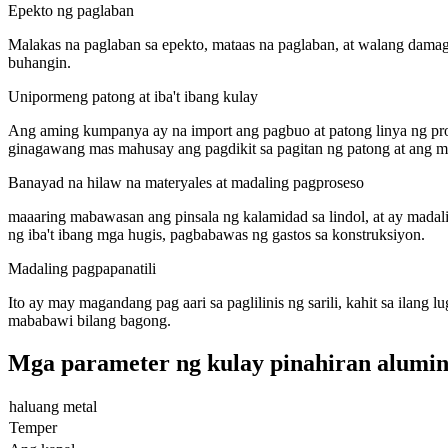
Epekto ng paglaban
Malakas na paglaban sa epekto, mataas na paglaban, at walang damage
buhangin.
Unipormeng patong at iba't ibang kulay
Ang aming kumpanya ay na import ang pagbuo at patong linya ng prod
ginagawang mas mahusay ang pagdikit sa pagitan ng patong at ang met
Banayad na hilaw na materyales at madaling pagproseso
maaaring mabawasan ang pinsala ng kalamidad sa lindol, at ay madal
ng iba't ibang mga hugis, pagbabawas ng gastos sa konstruksiyon.
Madaling pagpapanatili
Ito ay may magandang pag aari sa paglilinis ng sarili, kahit sa ilang l
mababawi bilang bagong.
Mga parameter ng kulay pinahiran aluminy
haluang metal
Temper