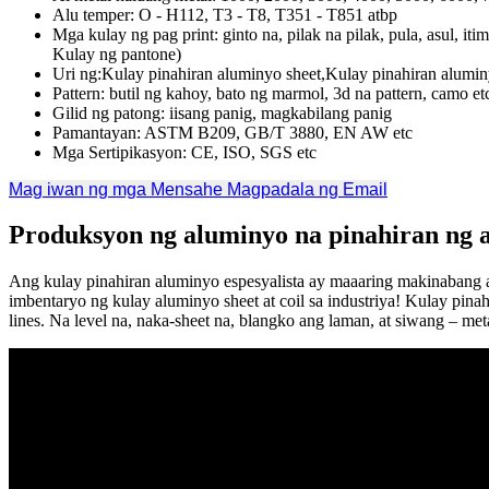
Alu temper: O - H112, T3 - T8, T351 - T851 atbp
Mga kulay ng pag print: ginto na, pilak na pilak, pula, asul, 
Kulay ng pantone)
Uri ng:Kulay pinahiran aluminyo sheet,Kulay pinahiran alumin
Pattern: butil ng kahoy, bato ng marmol, 3d na pattern, camo et
Gilid ng patong: iisang panig, magkabilang panig
Pamantayan: ASTM B209, GB/T 3880, EN AW etc
Mga Sertipikasyon: CE, ISO, SGS etc
Mag iwan ng mga Mensahe
Magpadala ng Email
Produksyon ng aluminyo na pinahiran ng
Ang kulay pinahiran aluminyo espesyalista ay maaaring makinabang 
imbentaryo ng kulay aluminyo sheet at coil sa industriya! Kulay pina
lines. Na level na, naka-sheet na, blangko ang laman, at siwang – m