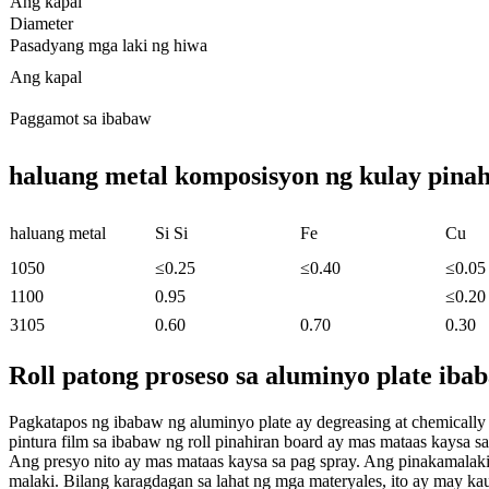
Ang kapal
Diameter
Pasadyang mga laki ng hiwa
Ang kapal
Paggamot sa ibabaw
haluang metal komposisyon ng kulay pinahi
haluang metal
Si Si
Fe
Cu
1050
≤0.25
≤0.40
≤0.05
1100
0.95
≤0.20
3105
0.60
0.70
0.30
Roll patong proseso sa aluminyo plate iba
Pagkatapos ng ibabaw ng aluminyo plate ay degreasing at chemically
pintura film sa ibabaw ng roll pinahiran board ay mas mataas kaysa s
Ang presyo nito ay mas mataas kaysa sa pag spray. Ang pinakamalakin
malaki. Bilang karagdagan sa lahat ng mga materyales, ito ay may kau