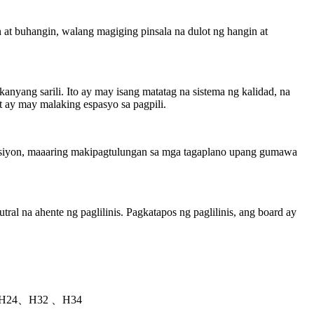
 at buhangin, walang magiging pinsala na dulot ng hangin at
yang sarili. Ito ay may isang matatag na sistema ng kalidad, na
t ay may malaking espasyo sa pagpili.
ruksiyon, maaaring makipagtulungan sa mga tagaplano upang gumawa
utral na ahente ng paglilinis. Pagkatapos ng paglilinis, ang board ay
H24、H32 、H34