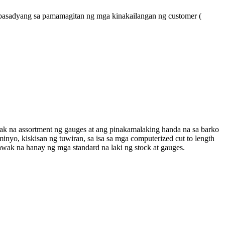
bp, pasadyang sa pamamagitan ng mga kinakailangan ng customer (
k na assortment ng gauges at ang pinakamalaking handa na sa barko
inyo, kiskisan ng tuwiran, sa isa sa mga computerized cut to length
awak na hanay ng mga standard na laki ng stock at gauges.