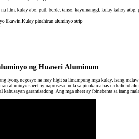
itim na itim, kulay abo, puti, berde, tanso, kayumanggi, kulay kahoy at
yo likawin,Kulay pinahiran aluminyo strip
c
 aluminyo ng Huawei Aluminum
ang iyong negosyo na may higit sa limampung mga kulay, isang malawa
hiran aluminyo sheet ay naproseso mula sa pinakamataas na kalidad alum
etal kahusayan garantisadong. Ang mga sheet ay ibinebenta sa isang mal