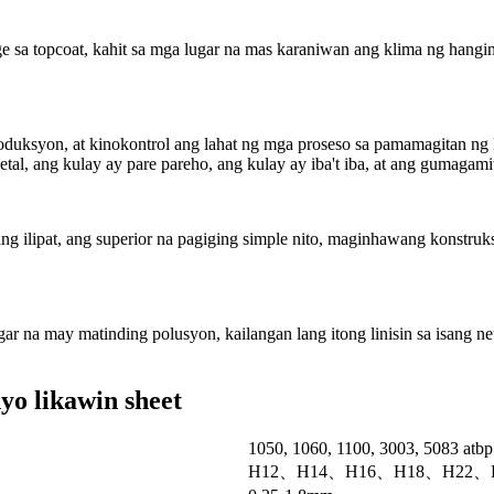
 sa topcoat, kahit sa mga lugar na mas karaniwan ang klima ng hangin
uksyon, at kinokontrol ang lahat ng mga proseso sa pamamagitan ng kan
al, ang kulay ay pare pareho, ang kulay ay iba't iba, at ang gumagami
ing ilipat, ang superior na pagiging simple nito, maginhawang konst
ugar na may matinding polusyon, kailangan lang itong linisin sa isang ne
o likawin sheet
1050, 1060, 1100, 3003, 5083 atbp
H12、H14、H16、H18、H22、