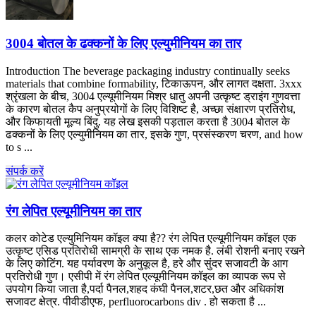
3004 बोतल के ढक्कनों के लिए एल्युमीनियम का तार
Introduction The beverage packaging industry continually seeks
materials that combine formability
, टिकाऊपन, और लागत दक्षता. 3xxx
श्रृंखला के बीच, 3004 एल्यूमीनियम मिश्र धातु अपनी उत्कृष्ट ड्राइंग गुणवत्ता
के कारण बोतल कैप अनुप्रयोगों के लिए विशिष्ट है, अच्छा संक्षारण प्रतिरोध,
और किफायती मूल्य बिंदु. यह लेख इसकी पड़ताल करता है 3004 बोतल के
ढक्कनों के लिए एल्युमीनियम का तार, इसके गुण, प्रसंस्करण चरण,
and how
to s
...
संपर्क करें
रंग लेपित एल्यूमीनियम का तार
कलर कोटेड एल्युमिनियम कॉइल क्या है?? रंग लेपित एल्यूमीनियम कॉइल एक
उत्कृष्ट एसिड प्रतिरोधी सामग्री के साथ एक नमक है. लंबी रोशनी बनाए रखने
के लिए कोटिंग. यह पर्यावरण के अनुकूल है, हरे और सुंदर सजावटी के आग
प्रतिरोधी गुण। एसीपी में रंग लेपित एल्यूमीनियम कॉइल का व्यापक रूप से
उपयोग किया जाता है,पर्दा पैनल,शहद कंघी पैनल,शटर,छत और अधिकांश
सजावट क्षेत्र. पीवीडीएफ, perfluorocarbons div . हो सकता है ...