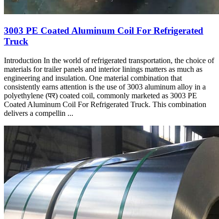
3003
PE Coated Aluminum Coil For Refrigerated
Truck
Introduction In the world of refrigerated transportation
,
the choice of
materials for trailer panels and interior linings matters as much as
engineering and insulation
.
One material combination that
consistently earns attention is the use of
3003
aluminum alloy in a
polyethylene
(पर)
coated coil
,
commonly marketed as
3003
PE
Coated Aluminum Coil For Refrigerated Truck
.
This combination
delivers a compellin
...