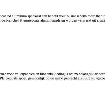
ated aluminum specialist can benefit your business with more than fi
 de branche! Kleurgecoate aluminiumplaten worden verwerkt uit alumin
euze voor trailerpanelen en binnenbekleding is net zo belangrijk als te
 (PE) gecoate spoel, gewoonlijk op de markt gebracht als 3003 PE-gec