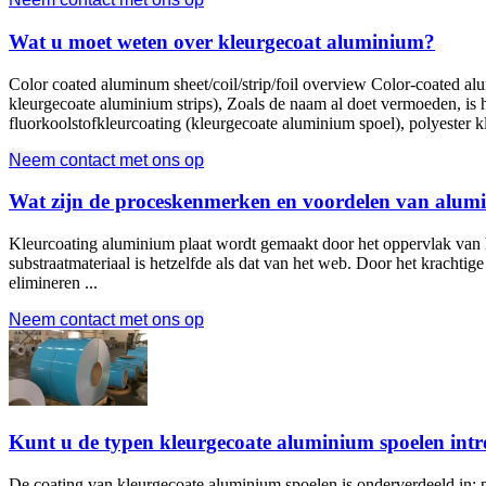
Wat u moet weten over kleurgecoat aluminium?
Color coated aluminum sheet/coil/strip/foil overview Color-coated a
kleurgecoate aluminium strips), Zoals de naam al doet vermoeden, i
fluorkoolstofkleurcoating (kleurgecoate aluminium spoel), polyester kl
Neem contact met ons op
Wat zijn de proceskenmerken en voordelen van alumi
Kleurcoating aluminium plaat wordt gemaakt door het oppervlak van h
substraatmateriaal is hetzelfde als dat van het web. Door het krachtige
elimineren ...
Neem contact met ons op
Kunt u de typen kleurgecoate aluminium spoelen int
De coating van kleurgecoate aluminium spoelen is onderverdeeld in: