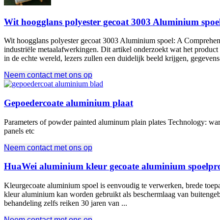
Wit hoogglans polyester gecoat 3003 Aluminium spoe
Wit hoogglans polyester gecoat 3003 Aluminium spoel:
A Comprehens
industriële metaalafwerkingen. Dit artikel onderzoekt wat het product
in de echte wereld, lezers zullen een duidelijk beeld krijgen, gegevens-
Neem contact met ons op
Gepoedercoate aluminium plaat
Parameters of powder painted aluminum plain plates Technology
: wa
panels etc
Neem contact met ons op
HuaWei aluminium kleur gecoate aluminium spoelpro
Kleurgecoate aluminium spoel is eenvoudig te verwerken, brede toepass
kleur aluminium kan worden gebruikt als beschermlaag van buitengebou
behandeling zelfs reiken 30 jaren van ...
Neem contact met ons op