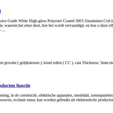
l
ive Guide White High-gloss Polyester Coated
3003 Aluminium Coil is 
 is, waarom het ertoe doet, hoe het wordt vervaardigd, en hoe u deze ef
 ...
rm gewalst ( gelijkstroom ), koud rollen ( CC ),
cast Thickness
: 3
mm etc
ducten functie
ing, in de constructie, elektrische apparaten, meubilair, zonnepanelen
wen, reclame muur, kan worden gebruikt als elektronische productomhul