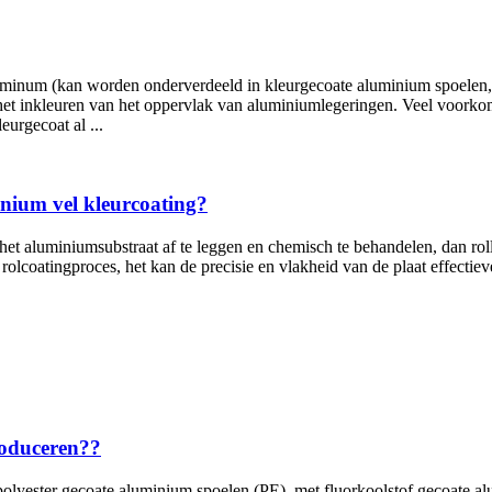
luminum
(kan worden onderverdeeld in kleurgecoate aluminium spoelen, 
s het inkleuren van het oppervlak van aluminiumlegeringen. Veel voor
eurgecoat al ...
nium vel kleurcoating?
et aluminiumsubstraat af te leggen en chemisch te behandelen, dan rol
 rolcoatingproces, het kan de precisie en vlakheid van de plaat effectiev
roduceren??
 polyester gecoate aluminium spoelen (PE), met fluorkoolstof gecoate