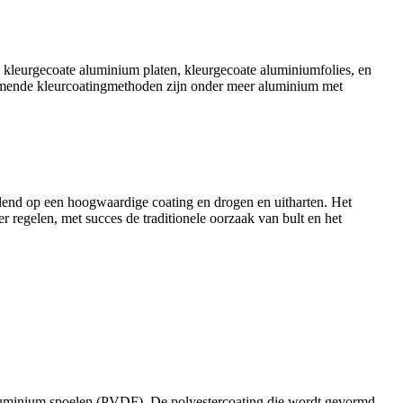
kleurgecoate aluminium platen, kleurgecoate aluminiumfolies, en
komende kleurcoatingmethoden zijn onder meer aluminium met
lend op een hoogwaardige coating en drogen en uitharten. Het
er regelen, met succes de traditionele oorzaak van bult en het
 aluminium spoelen (PVDF). De polyestercoating die wordt gevormd