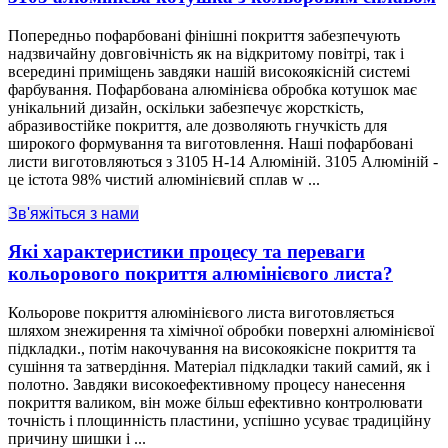
Попередньо пофарбовані фінішні покриття забезпечують
надзвичайну довговічність як на відкритому повітрі, так і
всередині приміщень завдяки нашій високоякісній системі
фарбування. Пофарбована алюмінієва обробка котушок має
унікальний дизайн, оскільки забезпечує жорсткість,
абразивостійке покриття, але дозволяють гнучкість для
широкого формування та виготовлення. Наші пофарбовані
листи виготовляються з 3105 H-14 Алюміній. 3105 Алюміній -
це істота 98% чистий алюмінієвий сплав w ...
Зв'яжіться з нами
Які характеристики процесу та переваги
кольорового покриття алюмінієвого листа?
Кольорове покриття алюмінієвого листа виготовляється
шляхом знежирення та хімічної обробки поверхні алюмінієвої
підкладки., потім накочування на високоякісне покриття та
сушіння та затвердіння. Матеріал підкладки такий самий, як і
полотно. Завдяки високоефективному процесу нанесення
покриття валиком, він може більш ефективно контролювати
точність і площинність пластини, успішно усуває традиційну
причину шишки і ...