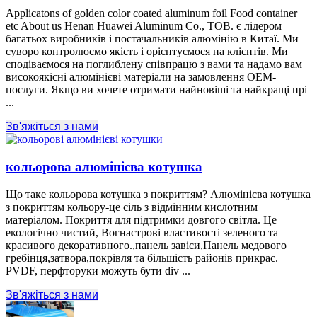
Applicatons of golden color coated aluminum foil Food container
etc About us Henan Huawei Aluminum Co.
, ТОВ. є лідером
багатьох виробників і постачальників алюмінію в Китаї. Ми
суворо контролюємо якість і орієнтуємося на клієнтів. Ми
сподіваємося на поглиблену співпрацю з вами та надамо вам
високоякісні алюмінієві матеріали на замовлення OEM-
послуги. Якщо ви хочете отримати найновіші та найкращі прі
...
Зв'яжіться з нами
кольорова алюмінієва котушка
Що таке кольорова котушка з покриттям? Алюмінієва котушка
з покриттям кольору-це сіль з відмінним кислотним
матеріалом. Покриття для підтримки довгого світла. Це
екологічно чистий, Вогнастрові властивості зеленого та
красивого декоративного.,панель завіси,Панель медового
гребінця,затвора,покрівля та більшість районів прикрас.
PVDF, перфторуки можуть бути div ...
Зв'яжіться з нами