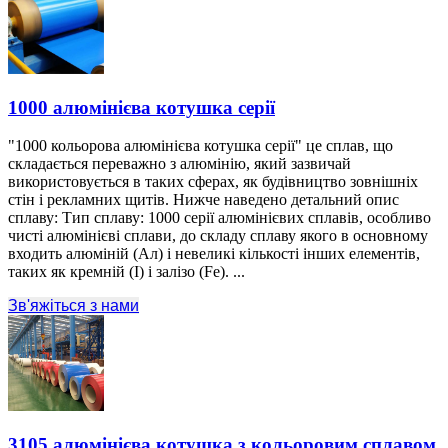
1000 алюмінієва котушка серії
"1000 кольорова алюмінієва котушка серії" це сплав, що
складається переважно з алюмінію, який зазвичай
використовується в таких сферах, як будівництво зовнішніх
стін і рекламних щитів. Нижче наведено детальний опис
сплаву: Тип сплаву: 1000 серії алюмінієвих сплавів, особливо
чисті алюмінієві сплави, до складу сплаву якого в основному
входить алюміній (Ал) і невеликі кількості інших елементів,
таких як кремній (І) і залізо (Fe). ...
Зв'яжіться з нами
3105 алюмінієва котушка з кольоровим сплавом