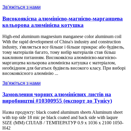
Зв'яжіться з нами
Високоякісна алюмінієво-магнієво-марганцева
кольорова алюмінієва котушка
High-end aluminum magnesium manganese color aluminum coil
With the rapid development of China's industry and construction
industry
, з'являється все більше і більше прикрас або будівель,
тому матеріалів багато, тому вибір матеріалів став більш
важливим питанням. Високоякісна алюмінієво-магнієво-
марганцева кольорова алюмінієва катушка є матеріалом,
необхідним для багатьох будівель високого класу. При виборі
високоякісного алюмінію ...
Зв'яжіться з нами
Замовлення чорних алюмінієвих листів на
виробництві #10300955 (експорт до Тунісу)
Назва продукту:
black coated aluminum sheets Aluminum sheet
with top side
18
mic pe black coated and back side with laqure
SIZE
(ММ) СПЛАВ / ТЕМПЕРАТУР 0.9 x 1036 x 2100 1050-
H42