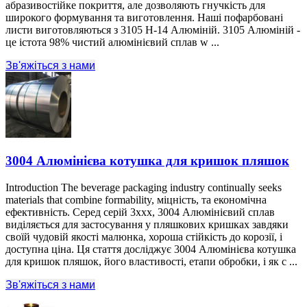
абразивостійке покриття, але дозволяють гнучкість для
широкого формування та виготовлення. Наші пофарбовані
листи виготовляються з 3105 H-14 Алюміній. 3105 Алюміній -
це істота 98% чистий алюмінієвий сплав w ...
Зв'яжіться з нами
3004 Алюмінієва котушка для кришок пляшок
Introduction The beverage packaging industry continually seeks
materials that combine formability
, міцність, та економічна
ефективність. Серед серій 3xxx, 3004 Алюмінієвий сплав
виділяється для застосування у пляшкових кришках завдяки
своїй чудовій якості малюнка, хороша стійкість до корозії, і
доступна ціна. Ця стаття досліджує 3004 Алюмінієва котушка
для кришок пляшок, його властивості, етапи обробки, і як с ...
Зв'яжіться з нами