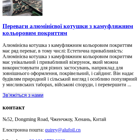
Переваги алюмінієвої котушки з камуфляжним
кольоровим покриттям
Алюмінієва котушка з камуфляжним кольоровим покриттям
має ряд переваг, в тому числі: Естетична привабливість:
Алюмінієва котушка з камуфляжним кольоровим покриттям
має унікальний і привабливий візерунок, який можна
використовувати для різних застосувань, наприклад для
зовнішнього оформлення, покрівельний, і сайдинг. Він надає
будівлям природний і сільський вигляд і особливо популярний
у мисливських таборах, військові споруди, і перевершити ...
Зв'яжіться з нами
контакт
№52, Dongming Road, Чженчжоу, Хенань, Китай
Електронна пошта:
quirey@alufoil.cn