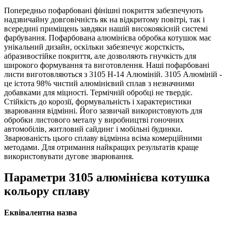
Попередньо пофарбовані фінішні покриття забезпечують
надзвичайну довговічність як на відкритому повітрі, так і
всередині приміщень завдяки нашій високоякісній системі
фарбування. Пофарбована алюмінієва обробка котушок має
унікальний дизайн, оскільки забезпечує жорсткість,
абразивостійке покриття, але дозволяють гнучкість для
широкого формування та виготовлення. Наші пофарбовані
листи виготовляються з 3105 H-14 Алюміній. 3105 Алюміній -
це істота 98% чистий алюмінієвий сплав з незначними
добавками для міцності. Термічній обробці не твердіє.
Стійкість до корозії, формувальність і характеристики
зварювання відмінні. Його зазвичай використовують для
обробки листового металу у виробництві гоночних
автомобілів, житловий сайдинг і мобільні будинки.
Зварюваність цього сплаву відмінна всіма комерційними
методами. Для отримання найкращих результатів краще
використовувати дугове зварювання.
Параметри 3105 алюмінієва котушка
кольору сплаву
Еквівалентна назва