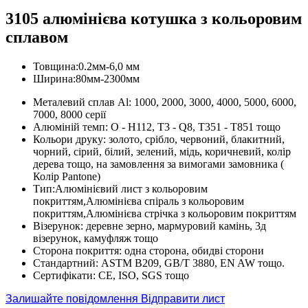
3105 алюмінієва котушка з кольоровим
сплавом
Товщина:0.2мм-6,0 мм
Ширина:80мм-2300мм
Металевий сплав Al: 1000, 2000, 3000, 4000, 5000, 6000,
7000, 8000 серії
Алюміній темп: О - H112, Т3 - Q8, T351 - T851 тощо
Кольори друку: золото, срібло, червоний, блакитний,
чорний, сірий, білий, зелений, мідь, коричневий, колір
дерева тощо, на замовлення за вимогами замовника (
Колір Pantone)
Тип:Алюмінієвий лист з кольоровим
покриттям,Алюмінієва спіраль з кольоровим
покриттям,Алюмінієва стрічка з кольоровим покриттям
Візерунок: деревне зерно, мармуровий камінь, 3д
візерунок, камуфляж тощо
Сторона покриття: одна сторона, обидві сторони
Стандартний: ASTM B209, GB/T 3880, EN AW тощо.
Сертифікати: CE, ISO, SGS тощо
Залишайте повідомлення
Відправити лист