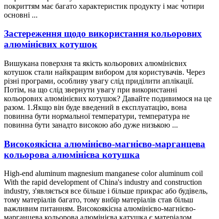
покриттям має багато характеристик продукту і має чотири
основні ...
Застереження щодо використання кольорових
алюмінієвих котушок
Вишукана поверхня та якість кольорових алюмінієвих
котушок стали найкращим вибором для користувачів. Через
різні програми, особливу увагу слід приділити аплікації.
Потім, на що слід звернути увагу при використанні
кольорових алюмінієвих котушок? Давайте подивимося на це
разом. 1.Якщо він буде введений в експлуатацію, вона
повинна бути нормальної температури, температура не
повинна бути занадто високою або дуже низькою ...
Високоякісна алюмінієво-магнієво-марганцева
кольорова алюмінієва котушка
High-end aluminum magnesium manganese color aluminum coil
With the rapid development of China's industry and construction
industry
, з'являється все більше і більше прикрас або будівель,
тому матеріалів багато, тому вибір матеріалів став більш
важливим питанням. Високоякісна алюмінієво-магнієво-
марганцева кольорова алюмінієва катушка є матеріалом,