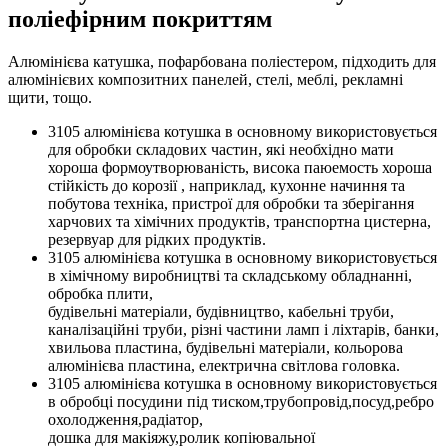
поліефірним покриттям
Алюмінієва катушка, пофарбована поліестером, підходить для
алюмінієвих композитних панелей, стелі, меблі, рекламні
щити, тощо.
3105 алюмінієва котушка в основному використовується
для обробки складових частин, які необхідно мати
хороша формоутворюваність, висока паюемость хороша
стійкість до корозії , наприклад, кухонне начиння та
побутова техніка, пристрої для обробки та зберігання
харчових та хімічних продуктів, транспортна цистерна,
резервуар для рідких продуктів.
3105 алюмінієва котушка в основному використовується
в хімічному виробництві та складському обладнанні,
обробка плити,
будівельні матеріали, будівництво, кабельні труби,
каналізаційні труби, різні частини ламп і ліхтарів, банки,
хвильова пластина, будівельні матеріали, кольорова
алюмінієва пластина, електрична світлова головка.
3105 алюмінієва котушка в основному використовується
в обробці посудини під тиском,трубопровід,посуд,ребро
охолодження,радіатор,
дошка для макіяжу,ролик копіювальної