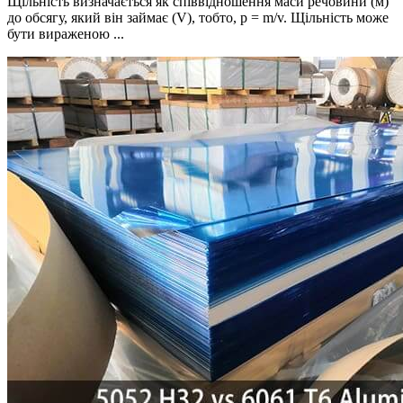
Щільність визначається як співвідношення маси речовини (м)
до обсягу, який він займає (V), тобто, p = m/v. Щільність може
бути вираженою ...