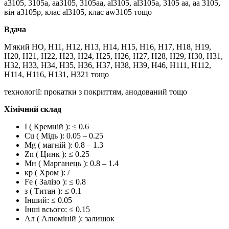
a3105, 3105a, aa3105, 3105аа, al3105, al3105a, 3105 аа, аа 3105,
він a3105p, клас al3105, клас aw3105 тощо
Вдача
М'який HO, H11, H12, H13, H14, H15, H16, H17, H18, H19,
H20, H21, H22, H23, H24, H25, H26, H27, H28, H29, H30, H31,
H32, H33, H34, H35, H36, H37, H38, H39, H46, H111, H112,
H114, H116, H131, H321 тощо
технології: прокатки з покриттям, анодований тощо
Хімічний склад
І ( Кремній ): ≤ 0.6
Cu ( Мідь ): 0.05 – 0.25
Mg ( магній ): 0.8 – 1.3
Zn ( Цинк ): ≤ 0.25
Мн ( Марганець ): 0.8 – 1.4
кр ( Хром ): /
Fe ( Залізо ): ≤ 0.8
з ( Титан ): ≤ 0.1
Інший: ≤ 0.05
Інші всього: ≤ 0.15
Ал ( Алюміній ): залишок