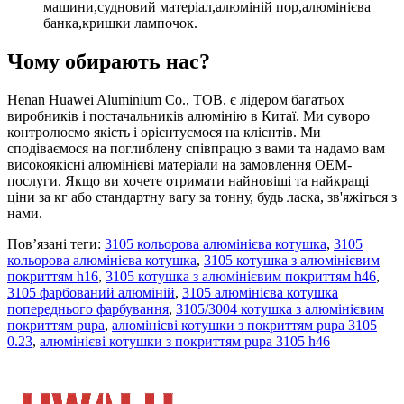
машини,судновий матеріал,алюміній пор,алюмінієва
банка,кришки лампочок.
Чому обирають нас?
Henan Huawei Aluminium Co., ТОВ. є лідером багатьох
виробників і постачальників алюмінію в Китаї. Ми суворо
контролюємо якість і орієнтуємося на клієнтів. Ми
сподіваємося на поглиблену співпрацю з вами та надамо вам
високоякісні алюмінієві матеріали на замовлення OEM-
послуги. Якщо ви хочете отримати найновіші та найкращі
ціни за кг або стандартну вагу за тонну, будь ласка, зв'яжіться з
нами.
Пов’язані теги:
3105 кольорова алюмінієва котушка
,
3105
кольорова алюмінієва котушка
,
3105 котушка з алюмінієвим
покриттям h16
,
3105 котушка з алюмінієвим покриттям h46
,
3105 фарбований алюміній
,
3105 алюмінієва котушка
попереднього фарбування
,
3105/3004 котушка з алюмінієвим
покриттям pupa
,
алюмінієві котушки з покриттям pupa 3105
0.23
,
алюмінієві котушки з покриттям pupa 3105 h46